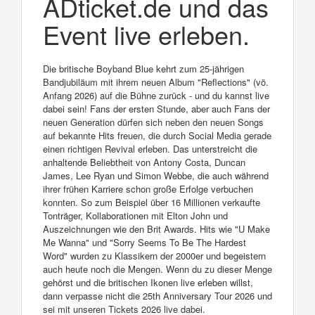
ADticket.de und das
Event live erleben.
Die britische Boyband Blue kehrt zum 25-jährigen
Bandjubiläum mit ihrem neuen Album "Reflections" (vö.
Anfang 2026) auf die Bühne zurück - und du kannst live
dabei sein! Fans der ersten Stunde, aber auch Fans der
neuen Generation dürfen sich neben den neuen Songs
auf bekannte Hits freuen, die durch Social Media gerade
einen richtigen Revival erleben. Das unterstreicht die
anhaltende Beliebtheit von Antony Costa, Duncan
James, Lee Ryan und Simon Webbe, die auch während
ihrer frühen Karriere schon große Erfolge verbuchen
konnten. So zum Beispiel über 16 Millionen verkaufte
Tonträger, Kollaborationen mit Elton John und
Auszeichnungen wie den Brit Awards. Hits wie "U Make
Me Wanna" und "Sorry Seems To Be The Hardest
Word" wurden zu Klassikern der 2000er und begeistern
auch heute noch die Mengen. Wenn du zu dieser Menge
gehörst und die britischen Ikonen live erleben willst,
dann verpasse nicht die 25th Anniversary Tour 2026 und
sei mit unseren Tickets 2026 live dabei.