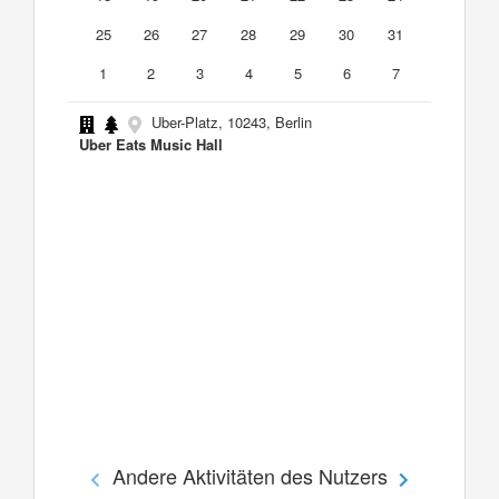
25
26
27
28
29
30
31
1
2
3
4
5
6
7
Uber-Platz, 10243, Berlin
Uber Eats Music Hall
Andere Aktivitäten des Nutzers