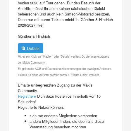
beiden 2026 auf Tour gehen. Für den Besuch der
Auftritte müsst ihr auch keinen sächsischen Dialekt
beherrschen und auch kein Simson-Motorrad besitzen.
Denn nur mit euren Tickets erlebt ihr Günther & Hindrich
2026/2027 live!
Günther & Hindrich
Details
Mit einem Klick auf "Kaufen" oder "Details" verlässt Du die Internetpräsenz
der Makis Community.
Es gelten die AGB und Datenschutzbestimmungen des jeweiligen Anbieters.
Tickets für diese Aktivität werden durch AD ticket GmbH verkauft.
Erhalte
unbegrenzten
Zugang zu der Makis
Community.
Registriere
Dich dazu kostenlos innerhalb von 10
Sekunden!
Registrierte Nutzer können:
sich mit anderen Mitgliedern verabreden
andere Mitglieder finden, die ebenfalls diese
Veranstaltung besuchen möchten