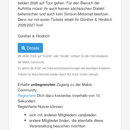
beiden 2026 auf Tour gehen. Für den Besuch der
Auftritte müsst ihr auch keinen sächsischen Dialekt
beherrschen und auch kein Simson-Motorrad besitzen.
Denn nur mit euren Tickets erlebt ihr Günther & Hindrich
2026/2027 live!
Günther & Hindrich
Details
Mit einem Klick auf "Kaufen" oder "Details" verlässt Du die Internetpräsenz
der Makis Community.
Es gelten die AGB und Datenschutzbestimmungen des jeweiligen Anbieters.
Tickets für diese Aktivität werden durch AD ticket GmbH verkauft.
Erhalte
unbegrenzten
Zugang zu der Makis
Community.
Registriere
Dich dazu kostenlos innerhalb von 10
Sekunden!
Registrierte Nutzer können:
sich mit anderen Mitgliedern verabreden
andere Mitglieder finden, die ebenfalls diese
Veranstaltung besuchen möchten