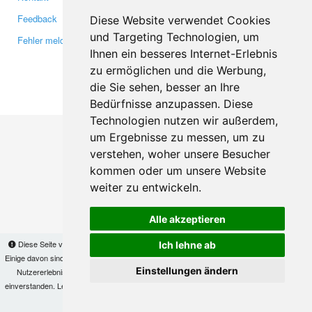
Feedback
Twitter
Diese Website verwendet Cookies
und Targeting Technologien, um
Fehler melden
YouTube
Ihnen ein besseres Internet-Erlebnis
Google+
zu ermöglichen und die Werbung,
die Sie sehen, besser an Ihre
Makis
© Copyright 2026
Bedürfnisse anzupassen. Diese
Technologien nutzen wir außerdem,
um Ergebnisse zu messen, um zu
verstehen, woher unsere Besucher
kommen oder um unsere Website
weiter zu entwickeln.
Alle akzeptieren
Diese Seite verwendet Cookies, um Informationen auf Ihrem Computer zu speichern.
Ich lehne ab
Einige davon sind notwendig, damit unsere Seite funktioniert, andere helfen uns dabei, das
Einstellungen ändern
Nutzererlebnis zu verbessern. Mit der Nutzung dieser Seite erklären Sie sich damit
einverstanden. Lesen Sie unsere
Datenschutzbestimmungen
, um mehr zur Deaktivierung
von Cookies zu erfahren.
OK