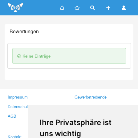
Update cookies preferences
Bewertungen
Keine Einträge
Impressum
Gewerbetreibende
Datenschutzerklärung
Investoren
AGB
Presse
Ihre Privatsphäre ist
Medien
uns wichtig
Kontakt
Facebook