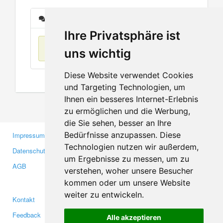
Nachrichten
Ihre Privatsphäre ist
Keine Einträge
uns wichtig
Diese Website verwendet Cookies
und Targeting Technologien, um
Ihnen ein besseres Internet-Erlebnis
zu ermöglichen und die Werbung,
die Sie sehen, besser an Ihre
Bedürfnisse anzupassen. Diese
Impressum
Gewerbetreibende
Technologien nutzen wir außerdem,
Datenschutzerklärung
Investoren
um Ergebnisse zu messen, um zu
AGB
Presse
verstehen, woher unsere Besucher
Medien
kommen oder um unsere Website
weiter zu entwickeln.
Kontakt
Facebook
Feedback
Twitter
Alle akzeptieren