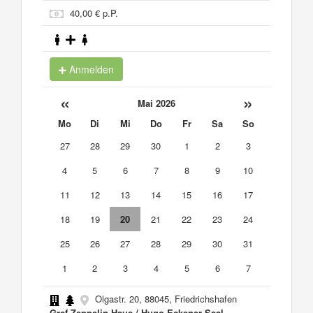
40,00 € p.P.
Anmelden
«
»
Mai 2026
Mo
Di
Mi
Do
Fr
Sa
So
27
28
29
30
1
2
3
4
5
6
7
8
9
10
11
12
13
14
15
16
17
18
19
20
21
22
23
24
25
26
27
28
29
30
31
1
2
3
4
5
6
7
Olgastr. 20, 88045, Friedrichshafen
Graf-Zeppelin-Haus / Hugo-Eckener-Saal