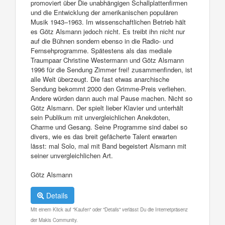
promoviert über Die unabhängigen Schallplattenfirmen
und die Entwicklung der amerikanischen populären
Musik 1943–1963. Im wissenschaftlichen Betrieb hält
es Götz Alsmann jedoch nicht. Es treibt ihn nicht nur
auf die Bühnen sondern ebenso in die Radio- und
Fernsehprogramme. Spätestens als das mediale
Traumpaar Christine Westermann und Götz Alsmann
1996 für die Sendung Zimmer frei! zusammenfinden, ist
alle Welt überzeugt. Die fast etwas anarchische
Sendung bekommt 2000 den Grimme-Preis verliehen.
Andere würden dann auch mal Pause machen. Nicht so
Götz Alsmann. Der spielt lieber Klavier und unterhält
sein Publikum mit unvergleichlichen Anekdoten,
Charme und Gesang. Seine Programme sind dabei so
divers, wie es das breit gefächerte Talent erwarten
lässt: mal Solo, mal mit Band begeistert Alsmann mit
seiner unvergleichlichen Art.
Götz Alsmann
Details
Mit einem Klick auf "Kaufen" oder "Details" verlässt Du die Internetpräsenz
der Makis Community.