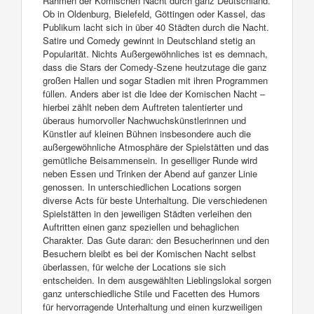
Rahmen der Komischen Nacht durch ganz Deutschland.
Ob in Oldenburg, Bielefeld, Göttingen oder Kassel, das
Publikum lacht sich in über 40 Städten durch die Nacht.
Satire und Comedy gewinnt in Deutschland stetig an
Popularität. Nichts Außergewöhnliches ist es demnach,
dass die Stars der Comedy-Szene heutzutage die ganz
großen Hallen und sogar Stadien mit ihren Programmen
füllen. Anders aber ist die Idee der Komischen Nacht –
hierbei zählt neben dem Auftreten talentierter und
überaus humorvoller Nachwuchskünstlerinnen und
Künstler auf kleinen Bühnen insbesondere auch die
außergewöhnliche Atmosphäre der Spielstätten und das
gemütliche Beisammensein. In geselliger Runde wird
neben Essen und Trinken der Abend auf ganzer Linie
genossen. In unterschiedlichen Locations sorgen
diverse Acts für beste Unterhaltung. Die verschiedenen
Spielstätten in den jeweiligen Städten verleihen den
Auftritten einen ganz speziellen und behaglichen
Charakter. Das Gute daran: den Besucherinnen und den
Besuchern bleibt es bei der Komischen Nacht selbst
überlassen, für welche der Locations sie sich
entscheiden. In dem ausgewählten Lieblingslokal sorgen
ganz unterschiedliche Stile und Facetten des Humors
für hervorragende Unterhaltung und einen kurzweiligen