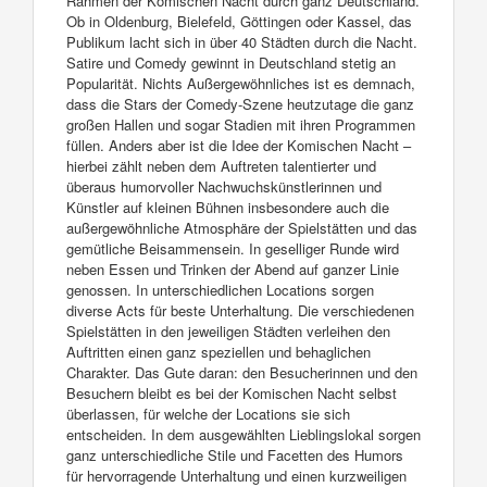
Rahmen der Komischen Nacht durch ganz Deutschland.
Ob in Oldenburg, Bielefeld, Göttingen oder Kassel, das
Publikum lacht sich in über 40 Städten durch die Nacht.
Satire und Comedy gewinnt in Deutschland stetig an
Popularität. Nichts Außergewöhnliches ist es demnach,
dass die Stars der Comedy-Szene heutzutage die ganz
großen Hallen und sogar Stadien mit ihren Programmen
füllen. Anders aber ist die Idee der Komischen Nacht –
hierbei zählt neben dem Auftreten talentierter und
überaus humorvoller Nachwuchskünstlerinnen und
Künstler auf kleinen Bühnen insbesondere auch die
außergewöhnliche Atmosphäre der Spielstätten und das
gemütliche Beisammensein. In geselliger Runde wird
neben Essen und Trinken der Abend auf ganzer Linie
genossen. In unterschiedlichen Locations sorgen
diverse Acts für beste Unterhaltung. Die verschiedenen
Spielstätten in den jeweiligen Städten verleihen den
Auftritten einen ganz speziellen und behaglichen
Charakter. Das Gute daran: den Besucherinnen und den
Besuchern bleibt es bei der Komischen Nacht selbst
überlassen, für welche der Locations sie sich
entscheiden. In dem ausgewählten Lieblingslokal sorgen
ganz unterschiedliche Stile und Facetten des Humors
für hervorragende Unterhaltung und einen kurzweiligen