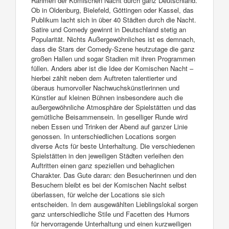
Rahmen der Komischen Nacht durch ganz Deutschland.
Ob in Oldenburg, Bielefeld, Göttingen oder Kassel, das
Publikum lacht sich in über 40 Städten durch die Nacht.
Satire und Comedy gewinnt in Deutschland stetig an
Popularität. Nichts Außergewöhnliches ist es demnach,
dass die Stars der Comedy-Szene heutzutage die ganz
großen Hallen und sogar Stadien mit ihren Programmen
füllen. Anders aber ist die Idee der Komischen Nacht –
hierbei zählt neben dem Auftreten talentierter und
überaus humorvoller Nachwuchskünstlerinnen und
Künstler auf kleinen Bühnen insbesondere auch die
außergewöhnliche Atmosphäre der Spielstätten und das
gemütliche Beisammensein. In geselliger Runde wird
neben Essen und Trinken der Abend auf ganzer Linie
genossen. In unterschiedlichen Locations sorgen
diverse Acts für beste Unterhaltung. Die verschiedenen
Spielstätten in den jeweiligen Städten verleihen den
Auftritten einen ganz speziellen und behaglichen
Charakter. Das Gute daran: den Besucherinnen und den
Besuchern bleibt es bei der Komischen Nacht selbst
überlassen, für welche der Locations sie sich
entscheiden. In dem ausgewählten Lieblingslokal sorgen
ganz unterschiedliche Stile und Facetten des Humors
für hervorragende Unterhaltung und einen kurzweiligen