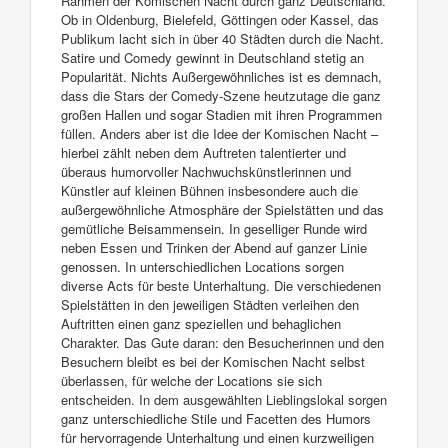
Rahmen der Komischen Nacht durch ganz Deutschland.
Ob in Oldenburg, Bielefeld, Göttingen oder Kassel, das
Publikum lacht sich in über 40 Städten durch die Nacht.
Satire und Comedy gewinnt in Deutschland stetig an
Popularität. Nichts Außergewöhnliches ist es demnach,
dass die Stars der Comedy-Szene heutzutage die ganz
großen Hallen und sogar Stadien mit ihren Programmen
füllen. Anders aber ist die Idee der Komischen Nacht –
hierbei zählt neben dem Auftreten talentierter und
überaus humorvoller Nachwuchskünstlerinnen und
Künstler auf kleinen Bühnen insbesondere auch die
außergewöhnliche Atmosphäre der Spielstätten und das
gemütliche Beisammensein. In geselliger Runde wird
neben Essen und Trinken der Abend auf ganzer Linie
genossen. In unterschiedlichen Locations sorgen
diverse Acts für beste Unterhaltung. Die verschiedenen
Spielstätten in den jeweiligen Städten verleihen den
Auftritten einen ganz speziellen und behaglichen
Charakter. Das Gute daran: den Besucherinnen und den
Besuchern bleibt es bei der Komischen Nacht selbst
überlassen, für welche der Locations sie sich
entscheiden. In dem ausgewählten Lieblingslokal sorgen
ganz unterschiedliche Stile und Facetten des Humors
für hervorragende Unterhaltung und einen kurzweiligen