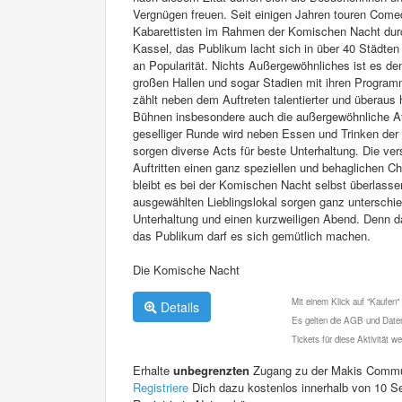
Vergnügen freuen. Seit einigen Jahren touren Come
Kabarettisten im Rahmen der Komischen Nacht durch
Kassel, das Publikum lacht sich in über 40 Städten
an Popularität. Nichts Außergewöhnliches ist es 
großen Hallen und sogar Stadien mit ihren Programm
zählt neben dem Auftreten talentierter und überaus
Bühnen insbesondere auch die außergewöhnliche A
geselliger Runde wird neben Essen und Trinken der 
sorgen diverse Acts für beste Unterhaltung. Die ver
Auftritten einen ganz speziellen und behaglichen 
bleibt es bei der Komischen Nacht selbst überlasse
ausgewählten Lieblingslokal sorgen ganz unterschie
Unterhaltung und einen kurzweiligen Abend. Denn 
das Publikum darf es sich gemütlich machen.
Die Komische Nacht
Mit einem Klick auf "Kaufen"
Details
Es gelten die AGB und Daten
Tickets für diese Aktivität 
Erhalte
unbegrenzten
Zugang zu der Makis Commu
Registriere
Dich dazu kostenlos innerhalb von 10 S