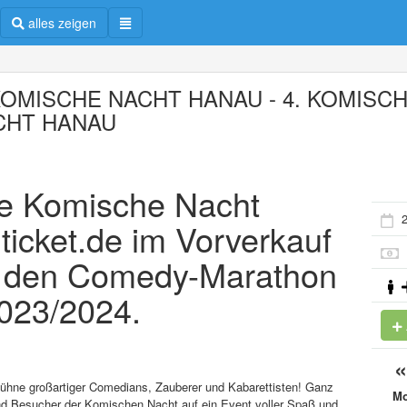
alles zeigen
KOMISCHE NACHT HANAU - 4. KOMISC
CHT HANAU
Die Komische Nacht
2
icket.de im Vorverkauf
ür den Comedy-Marathon
2023/2024.
ühne großartiger Comedians, Zauberer und Kabarettisten! Ganz
M
nd Besucher der Komischen Nacht auf ein Event voller Spaß und