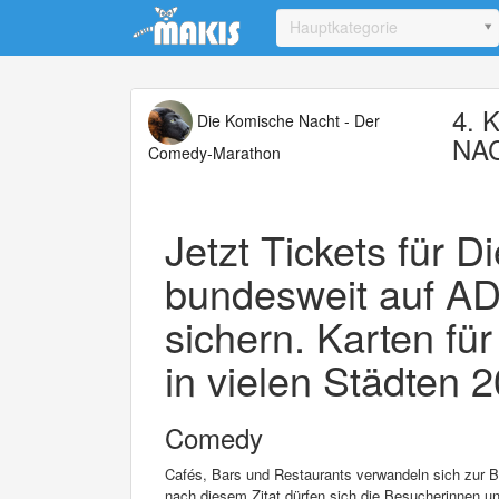
Update cookies preferences
Hauptkategorie
4. 
Die Komische Nacht - Der
NA
Comedy-Marathon
Jetzt Tickets für 
bundesweit auf ADt
sichern. Karten f
in vielen Städten 
Comedy
Cafés, Bars und Restaurants verwandeln sich zur B
nach diesem Zitat dürfen sich die Besucherinnen u