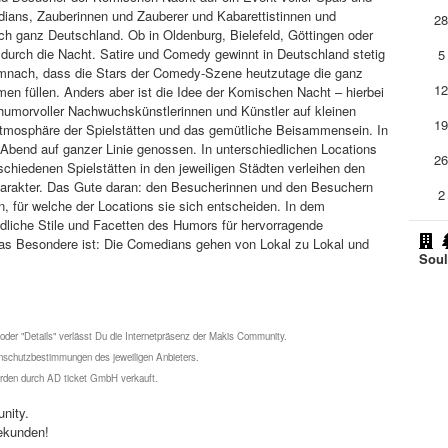
dians, Zauberinnen und Zauberer und Kabarettistinnen und
2
 ganz Deutschland. Ob in Oldenburg, Bielefeld, Göttingen oder
 durch die Nacht. Satire und Comedy gewinnt in Deutschland stetig
5
demnach, dass die Stars der Comedy-Szene heutzutage die ganz
1
en füllen. Anders aber ist die Idee der Komischen Nacht – hierbei
 humorvoller Nachwuchskünstlerinnen und Künstler auf kleinen
1
tmosphäre der Spielstätten und das gemütliche Beisammensein. In
Abend auf ganzer Linie genossen. In unterschiedlichen Locations
2
schiedenen Spielstätten in den jeweiligen Städten verleihen den
Charakter. Das Gute daran: den Besucherinnen und den Besuchern
2
n, für welche der Locations sie sich entscheiden. In dem
dliche Stile und Facetten des Humors für hervorragende
das Besondere ist: Die Comedians gehen von Lokal zu Lokal und
Soul
 oder "Details" verlässt Du die Internetpräsenz der Makis Community.
schutzbestimmungen des jeweiligen Anbieters.
werden durch AD ticket GmbH verkauft.
nity.
ekunden!