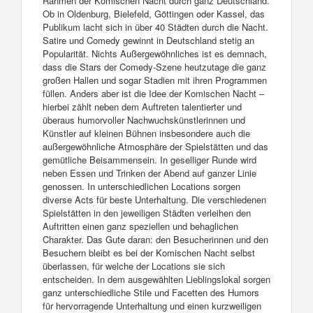
Rahmen der Komischen Nacht durch ganz Deutschland.
Ob in Oldenburg, Bielefeld, Göttingen oder Kassel, das
Publikum lacht sich in über 40 Städten durch die Nacht.
Satire und Comedy gewinnt in Deutschland stetig an
Popularität. Nichts Außergewöhnliches ist es demnach,
dass die Stars der Comedy-Szene heutzutage die ganz
großen Hallen und sogar Stadien mit ihren Programmen
füllen. Anders aber ist die Idee der Komischen Nacht –
hierbei zählt neben dem Auftreten talentierter und
überaus humorvoller Nachwuchskünstlerinnen und
Künstler auf kleinen Bühnen insbesondere auch die
außergewöhnliche Atmosphäre der Spielstätten und das
gemütliche Beisammensein. In geselliger Runde wird
neben Essen und Trinken der Abend auf ganzer Linie
genossen. In unterschiedlichen Locations sorgen
diverse Acts für beste Unterhaltung. Die verschiedenen
Spielstätten in den jeweiligen Städten verleihen den
Auftritten einen ganz speziellen und behaglichen
Charakter. Das Gute daran: den Besucherinnen und den
Besuchern bleibt es bei der Komischen Nacht selbst
überlassen, für welche der Locations sie sich
entscheiden. In dem ausgewählten Lieblingslokal sorgen
ganz unterschiedliche Stile und Facetten des Humors
für hervorragende Unterhaltung und einen kurzweiligen