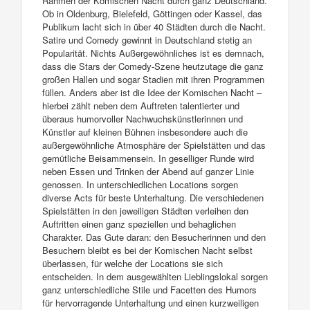
Rahmen der Komischen Nacht durch ganz Deutschland.
Ob in Oldenburg, Bielefeld, Göttingen oder Kassel, das
Publikum lacht sich in über 40 Städten durch die Nacht.
Satire und Comedy gewinnt in Deutschland stetig an
Popularität. Nichts Außergewöhnliches ist es demnach,
dass die Stars der Comedy-Szene heutzutage die ganz
großen Hallen und sogar Stadien mit ihren Programmen
füllen. Anders aber ist die Idee der Komischen Nacht –
hierbei zählt neben dem Auftreten talentierter und
überaus humorvoller Nachwuchskünstlerinnen und
Künstler auf kleinen Bühnen insbesondere auch die
außergewöhnliche Atmosphäre der Spielstätten und das
gemütliche Beisammensein. In geselliger Runde wird
neben Essen und Trinken der Abend auf ganzer Linie
genossen. In unterschiedlichen Locations sorgen
diverse Acts für beste Unterhaltung. Die verschiedenen
Spielstätten in den jeweiligen Städten verleihen den
Auftritten einen ganz speziellen und behaglichen
Charakter. Das Gute daran: den Besucherinnen und den
Besuchern bleibt es bei der Komischen Nacht selbst
überlassen, für welche der Locations sie sich
entscheiden. In dem ausgewählten Lieblingslokal sorgen
ganz unterschiedliche Stile und Facetten des Humors
für hervorragende Unterhaltung und einen kurzweiligen