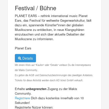
Festival / Bühne
PLANET EARS – rethink international music Planet
Ears, das Festival für weltweite Gegenwartskultur, lädt
dazu ein, spannende Künstler*innen der globalen
Musikszene zu entdecken, in neue Klangsphären
einzutauchen und sich über aktuelle Debatten der
Musikszene zu informieren.
Planet Ears
Details
Mit einem Klick auf "Kaufen" oder "Details" verlässt Du die Internetpräsenz
der Makis Community.
Es gelten die AGB und Datenschutzbestimmungen des jeweiligen Anbieters.
Tickets für diese Aktivität werden durch AD ticket GmbH verkauft.
Erhalte
unbegrenzten
Zugang zu der Makis
Community.
Registriere
Dich dazu kostenlos innerhalb von 10
Sekunden!
Registrierte Nutzer können: