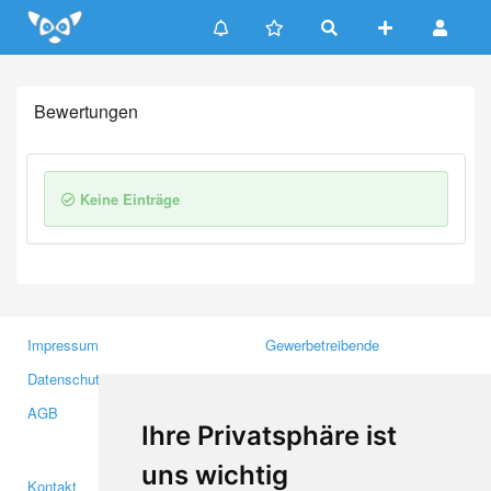
Update cookies preferences
Bewertungen
Keine Einträge
Impressum
Gewerbetreibende
Datenschutzerklärung
Investoren
AGB
Presse
Ihre Privatsphäre ist
Medien
uns wichtig
Kontakt
Facebook