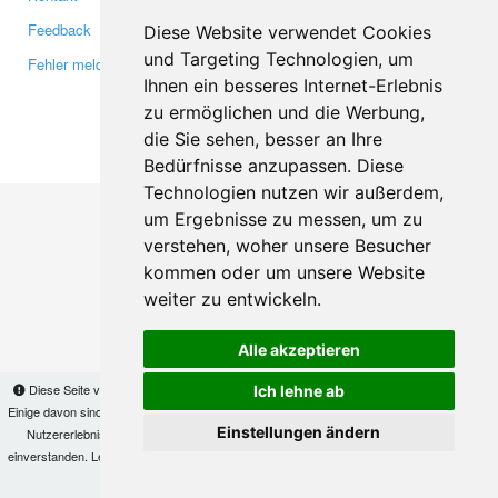
Feedback
Twitter
Diese Website verwendet Cookies
und Targeting Technologien, um
Fehler melden
YouTube
Ihnen ein besseres Internet-Erlebnis
Google+
zu ermöglichen und die Werbung,
die Sie sehen, besser an Ihre
Makis
© Copyright 2026
Bedürfnisse anzupassen. Diese
Technologien nutzen wir außerdem,
um Ergebnisse zu messen, um zu
verstehen, woher unsere Besucher
kommen oder um unsere Website
weiter zu entwickeln.
Alle akzeptieren
Diese Seite verwendet Cookies, um Informationen auf Ihrem Computer zu speichern.
Ich lehne ab
Einige davon sind notwendig, damit unsere Seite funktioniert, andere helfen uns dabei, das
Einstellungen ändern
Nutzererlebnis zu verbessern. Mit der Nutzung dieser Seite erklären Sie sich damit
einverstanden. Lesen Sie unsere
Datenschutzbestimmungen
, um mehr zur Deaktivierung
von Cookies zu erfahren.
OK