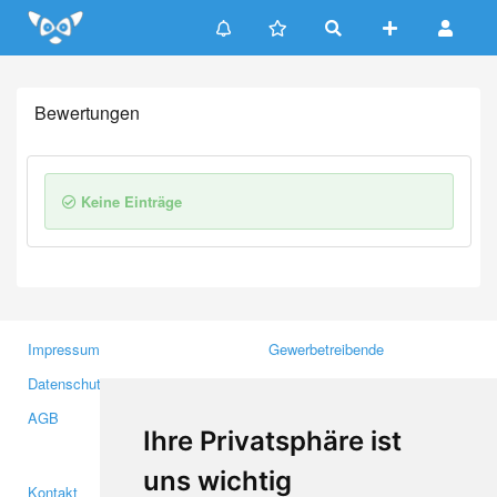
Update cookies preferences
Bewertungen
Keine Einträge
Impressum
Gewerbetreibende
Datenschutzerklärung
Investoren
AGB
Presse
Ihre Privatsphäre ist
Medien
uns wichtig
Kontakt
Facebook