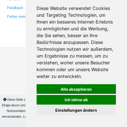
Feedback
Twitter
Diese Website verwendet Cookies
und Targeting Technologien, um
Fehler melden
YouTube
Ihnen ein besseres Internet-Erlebnis
Google+
zu ermöglichen und die Werbung,
die Sie sehen, besser an Ihre
Makis
© Copyright 2026
Bedürfnisse anzupassen. Diese
Technologien nutzen wir außerdem,
um Ergebnisse zu messen, um zu
verstehen, woher unsere Besucher
kommen oder um unsere Website
weiter zu entwickeln.
Alle akzeptieren
Diese Seite verwendet Cookies, um Informationen auf Ihrem Computer zu speichern.
Ich lehne ab
Einige davon sind notwendig, damit unsere Seite funktioniert, andere helfen uns dabei, das
Einstellungen ändern
Nutzererlebnis zu verbessern. Mit der Nutzung dieser Seite erklären Sie sich damit
einverstanden. Lesen Sie unsere
Datenschutzbestimmungen
, um mehr zur Deaktivierung
von Cookies zu erfahren.
OK