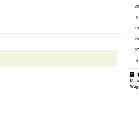
3
6
1
2
2
4
Marb
Wagg