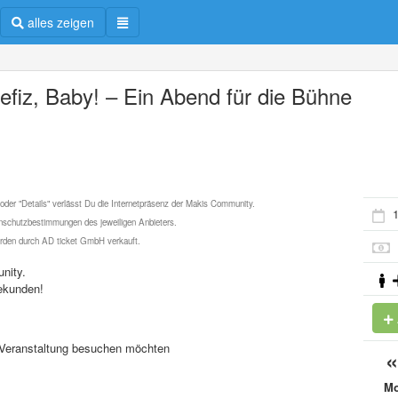
alles zeigen
efiz, Baby! – Ein Abend für die Bühne
 oder "Details" verlässt Du die Internetpräsenz der Makis Community.
1
schutzbestimmungen des jeweiligen Anbieters.
werden durch AD ticket GmbH verkauft.
nity.
ekunden!
se Veranstaltung besuchen möchten
M