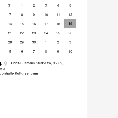
0
31
1
2
3
4
5
7
8
9
10
11
12
3
14
15
16
17
18
19
0
21
22
23
24
25
26
7
28
29
30
1
2
3
5
6
7
8
9
10
Rudolf-Bultmann Straße 2a, 35039,
urg
onhalle Kulturzentrum