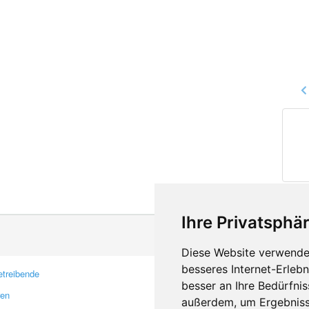
Ihre Privatsphär
Diese Website verwendet
besseres Internet-Erleb
treibende
Kontakt
besser an Ihre Bedürfni
ren
Feedback
außerdem, um Ergebniss