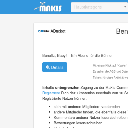
Update cookies preferences
Hauptkategorie
Ben
ADticket
Benefiz, Baby! – Ein Abend für die Bühne
Mit einem Klick auf "Kaufen"
Details
Es gelten die AGB und Daten
Tickets für diese Aktivität 
Erhalte
unbegrenzten
Zugang zu der Makis Commu
Registriere
Dich dazu kostenlos innerhalb von 10 S
Registrierte Nutzer können:
sich mit anderen Mitgliedern verabreden
andere Mitglieder finden, die ebenfalls die
Kommentare anderer Nutzer lesen/schreiben
Bewertungen lesen/schreiben