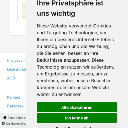
Ihre Privatsphäre ist
Keine Einträge
uns wichtig
Diese Website verwendet Cookies
und Targeting Technologien, um
Ihnen ein besseres Internet-Erlebnis
zu ermöglichen und die Werbung,
die Sie sehen, besser an Ihre
Bedürfnisse anzupassen. Diese
Impressum
Gewerbetreibende
Technologien nutzen wir außerdem,
Datenschutzerklärung
Investoren
um Ergebnisse zu messen, um zu
AGB
Presse
verstehen, woher unsere Besucher
Medien
kommen oder um unsere Website
weiter zu entwickeln.
Kontakt
Facebook
Feedback
Twitter
Alle akzeptieren
Fehler melden
YouTube
Diese Seite verwendet Cookies, um Informationen auf Ihrem Computer zu speichern.
Ich lehne ab
Google+
Einige davon sind notwendig, damit unsere Seite funktioniert, andere helfen uns dabei, das