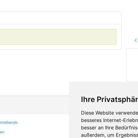
Ihre Privatsphär
Diese Website verwendet
besseres Internet-Erleb
treibende
Kontakt
besser an Ihre Bedürfni
ren
Feedback
außerdem, um Ergebniss