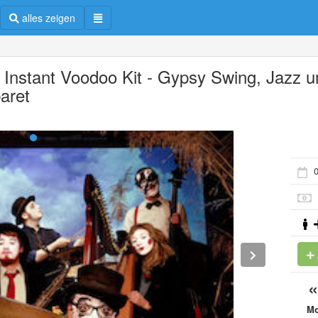
alles zeigen
 Instant Voodoo Kit - Gypsy Swing, Jazz u
aret
0
M