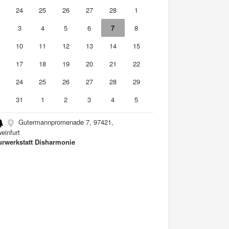
3
24
25
26
27
28
1
3
4
5
6
7
8
10
11
12
13
14
15
6
17
18
19
20
21
22
3
24
25
26
27
28
29
0
31
1
2
3
4
5
Gutermannpromenade 7, 97421,
einfurt
urwerkstatt Disharmonie