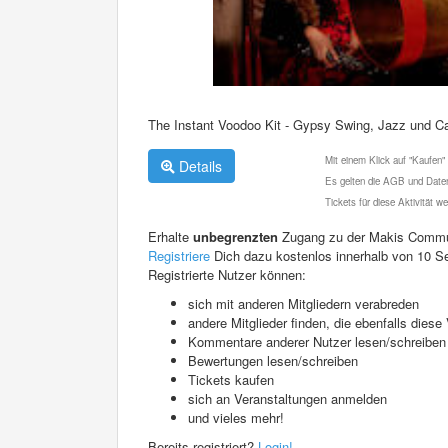
The Instant Voodoo Kit - Gypsy Swing, Jazz und C
Mit einem Klick auf "Kaufen"
Details
Es gelten die AGB und Daten
Tickets für diese Aktivität 
Erhalte
unbegrenzten
Zugang zu der Makis Commu
Registriere
Dich dazu kostenlos innerhalb von 10 S
Registrierte Nutzer können:
sich mit anderen Mitgliedern verabreden
andere Mitglieder finden, die ebenfalls die
Kommentare anderer Nutzer lesen/schreiben
Bewertungen lesen/schreiben
Tickets kaufen
sich an Veranstaltungen anmelden
und vieles mehr!
Bereits registriert?
Login!