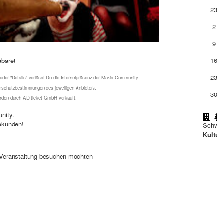
2
2
9
abaret
1
2
 oder "Details" verlässt Du die Internetpräsenz der Makis Community.
schutzbestimmungen des jeweiligen Anbieters.
3
werden durch AD ticket GmbH verkauft.
nity.
ekunden!
Schw
Kult
se Veranstaltung besuchen möchten