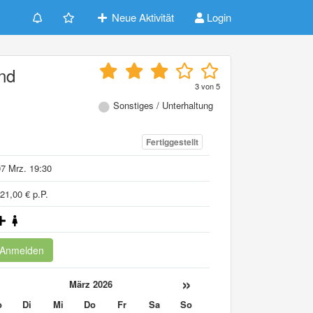
Neue Aktivität
Login
nd
3
von
5
Sonstiges / Unterhaltung
Fertiggestellt
7 Mrz. 19:30
21,00 € p.P.
Anmelden
«
»
März 2026
o
Di
Mi
Do
Fr
Sa
So