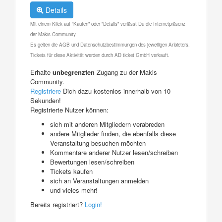
Details
Mit einem Klick auf "Kaufen" oder "Details" verlässt Du die Internetpräsenz
der Makis Community.
Es gelten die AGB und Datenschutzbestimmungen des jeweiligen Anbieters.
Tickets für diese Aktivität werden durch AD ticket GmbH verkauft.
Erhalte
unbegrenzten
Zugang zu der Makis
Community.
Registriere
Dich dazu kostenlos innerhalb von 10
Sekunden!
Registrierte Nutzer können:
sich mit anderen Mitgliedern verabreden
andere Mitglieder finden, die ebenfalls diese
Veranstaltung besuchen möchten
Kommentare anderer Nutzer lesen/schreiben
Bewertungen lesen/schreiben
Tickets kaufen
sich an Veranstaltungen anmelden
und vieles mehr!
Bereits registriert?
Login!