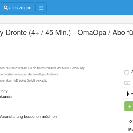
alles zeigen
y Dronte (4+ / 45 Min.) - OmaOpa / Abo fü
 oder "Details" verlässt Du die Internetpräsenz der Makis Community.
2
schutzbestimmungen des jeweiligen Anbieters.
werden durch AD ticket GmbH verkauft.
nity.
ekunden!
se Veranstaltung besuchen möchten
M