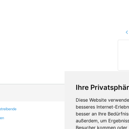
Ihre Privatsphär
Diese Website verwendet
besseres Internet-Erleb
treibende
Kontakt
besser an Ihre Bedürfni
ren
Feedback
außerdem, um Ergebniss
Fehler melden
Besucher kommen oder u