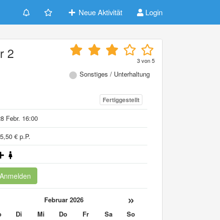
Neue Aktivität
Login
r 2
3
von
5
Sonstiges / Unterhaltung
Fertiggestellt
8 Febr. 16:00
5,50 € p.P.
Anmelden
«
»
Februar 2026
o
Di
Mi
Do
Fr
Sa
So