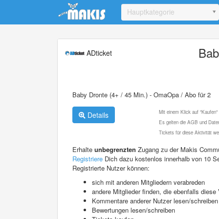
Update cookies preferences
Hauptkategorie
Bab
ADticket
Baby Dronte (4+ / 45 Min.) - OmaOpa / Abo für 2
Mit einem Klick auf "Kaufen"
Details
Es gelten die AGB und Daten
Tickets für diese Aktivität 
Erhalte
unbegrenzten
Zugang zu der Makis Commu
Registriere
Dich dazu kostenlos innerhalb von 10 S
Registrierte Nutzer können:
sich mit anderen Mitgliedern verabreden
andere Mitglieder finden, die ebenfalls die
Kommentare anderer Nutzer lesen/schreiben
Bewertungen lesen/schreiben