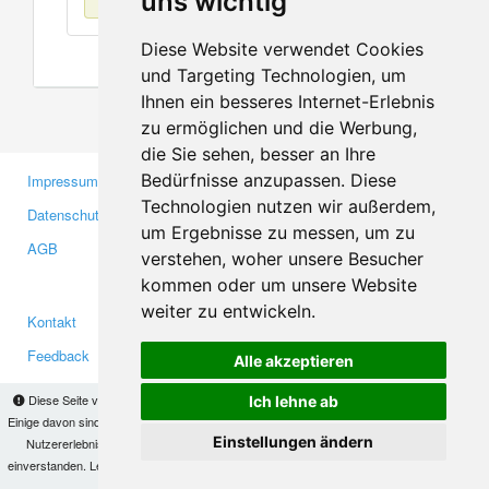
uns wichtig
Diese Website verwendet Cookies
und Targeting Technologien, um
Ihnen ein besseres Internet-Erlebnis
zu ermöglichen und die Werbung,
die Sie sehen, besser an Ihre
Bedürfnisse anzupassen. Diese
Impressum
Gewerbetreibende
Technologien nutzen wir außerdem,
Datenschutzerklärung
Investoren
um Ergebnisse zu messen, um zu
AGB
Presse
verstehen, woher unsere Besucher
Medien
kommen oder um unsere Website
weiter zu entwickeln.
Kontakt
Facebook
Feedback
Twitter
Alle akzeptieren
Fehler melden
YouTube
Diese Seite verwendet Cookies, um Informationen auf Ihrem Computer zu speichern.
Ich lehne ab
Google+
Einige davon sind notwendig, damit unsere Seite funktioniert, andere helfen uns dabei, das
Einstellungen ändern
Nutzererlebnis zu verbessern. Mit der Nutzung dieser Seite erklären Sie sich damit
einverstanden. Lesen Sie unsere
Datenschutzbestimmungen
, um mehr zur Deaktivierung
Makis
© Copyright 2026
von Cookies zu erfahren.
OK