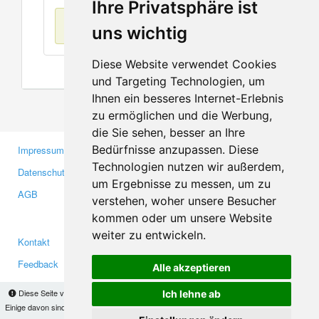
Ihre Privatsphäre ist
Keine Einträge
uns wichtig
Diese Website verwendet Cookies
und Targeting Technologien, um
Ihnen ein besseres Internet-Erlebnis
zu ermöglichen und die Werbung,
die Sie sehen, besser an Ihre
Bedürfnisse anzupassen. Diese
Impressum
Gewerbetreibende
Technologien nutzen wir außerdem,
Datenschutzerklärung
Investoren
um Ergebnisse zu messen, um zu
AGB
Presse
verstehen, woher unsere Besucher
Medien
kommen oder um unsere Website
weiter zu entwickeln.
Kontakt
Facebook
Feedback
Twitter
Alle akzeptieren
Fehler melden
YouTube
Diese Seite verwendet Cookies, um Informationen auf Ihrem Computer zu speichern.
Ich lehne ab
Google+
Einige davon sind notwendig, damit unsere Seite funktioniert, andere helfen uns dabei, das