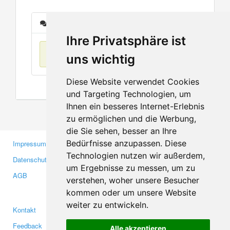
Nachrichten
Ihre Privatsphäre ist
Keine Einträge
uns wichtig
Diese Website verwendet Cookies
und Targeting Technologien, um
Ihnen ein besseres Internet-Erlebnis
zu ermöglichen und die Werbung,
die Sie sehen, besser an Ihre
Bedürfnisse anzupassen. Diese
Impressum
Gewerbetreibende
Technologien nutzen wir außerdem,
Datenschutzerklärung
Investoren
um Ergebnisse zu messen, um zu
AGB
Presse
verstehen, woher unsere Besucher
Medien
kommen oder um unsere Website
weiter zu entwickeln.
Kontakt
Facebook
Feedback
Twitter
Alle akzeptieren