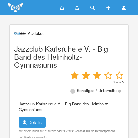
Update cookies preferences
ADticket
Jazzclub Karlsruhe e.V. - Big
Band des Helmholtz-
Gymnasiums
3
von
5
Sonstiges / Unterhaltung
Jazzclub Karlsruhe e.V. - Big Band des Helmholtz-
Gymnasiums
Details
Mit einem Klick auf "Kaufen" oder "Details" verlässt Du die Internetpräsenz
der Makis Community.