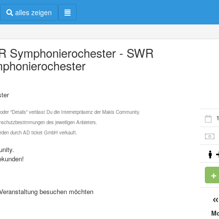
alles zeigen
 Symphonierochester - SWR
phonierochester
ter
 oder "Details" verlässt Du die Internetpräsenz der Makis Community.
1
schutzbestimmungen des jeweiligen Anbieters.
werden durch AD ticket GmbH verkauft.
nity.
ekunden!
se Veranstaltung besuchen möchten
M