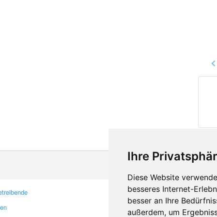
Ihre Privatsphär
Diese Website verwendet
besseres Internet-Erleb
treibende
Kontakt
besser an Ihre Bedürfni
ren
Feedback
außerdem, um Ergebniss