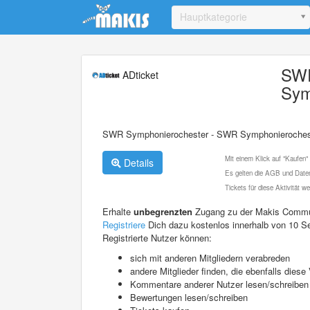
Update cookies preferences
Hauptkategorie
SWR
ADticket
Sym
SWR Symphonierochester - SWR Symphonieroches
Mit einem Klick auf "Kaufen"
Details
Es gelten die AGB und Daten
Tickets für diese Aktivität 
Erhalte
unbegrenzten
Zugang zu der Makis Commu
Registriere
Dich dazu kostenlos innerhalb von 10 S
Registrierte Nutzer können:
sich mit anderen Mitgliedern verabreden
andere Mitglieder finden, die ebenfalls die
Kommentare anderer Nutzer lesen/schreiben
Bewertungen lesen/schreiben