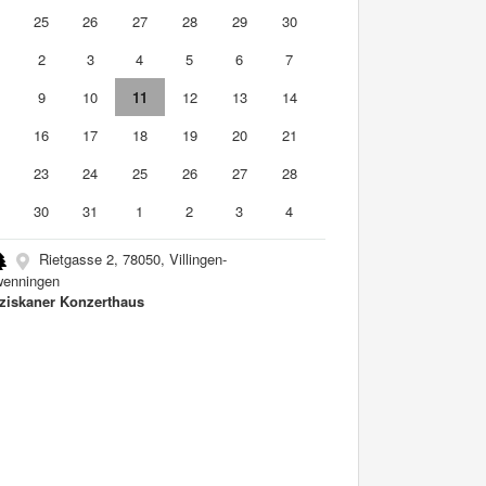
4
25
26
27
28
29
30
2
3
4
5
6
7
9
10
11
12
13
14
5
16
17
18
19
20
21
2
23
24
25
26
27
28
9
30
31
1
2
3
4
Rietgasse 2, 78050, Villingen-
enningen
ziskaner Konzerthaus