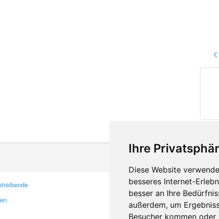
Ihre Privatsphär
Diese Website verwendet
besseres Internet-Erleb
treibende
Kontakt
besser an Ihre Bedürfni
ren
Feedback
außerdem, um Ergebniss
Fehler melden
Besucher kommen oder u