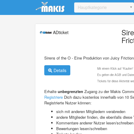
Update cookies preferences
Hauptkategorie
Sir
ADticket
Fric
Sirens of the O - Eine Produktion von Juicy Friction
Mit einem Klick auf "Kaufen"
Details
Es gelten die AGB und Daten
Tickets für diese Aktivität 
Erhalte
unbegrenzten
Zugang zu der Makis Commu
Registriere
Dich dazu kostenlos innerhalb von 10 S
Registrierte Nutzer können:
sich mit anderen Mitgliedern verabreden
andere Mitglieder finden, die ebenfalls die
Kommentare anderer Nutzer lesen/schreiben
Bewertungen lesen/schreiben