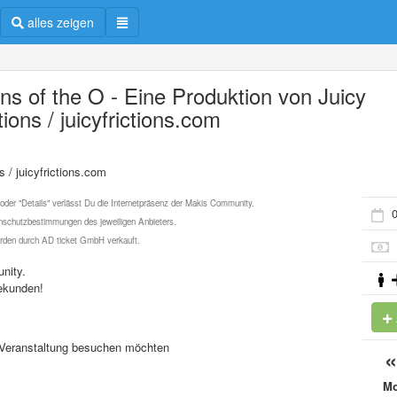
alles zeigen
ens of the O - Eine Produktion von Juicy
tions / juicyfrictions.com
s / juicyfrictions.com
 oder "Details" verlässt Du die Internetpräsenz der Makis Community.
0
schutzbestimmungen des jeweiligen Anbieters.
werden durch AD ticket GmbH verkauft.
nity.
ekunden!
se Veranstaltung besuchen möchten
M