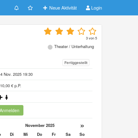
Neue Aktivität
Login
3
von
5
Theater / Unterhaltung
Fertiggestellt
4 Nov. 2025 19:30
10,00 € p.P.
Anmelden
«
»
November 2025
o
Di
Mi
Do
Fr
Sa
So