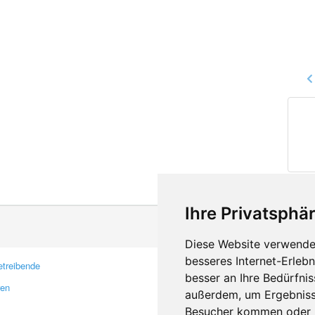
Ihre Privatsphär
Diese Website verwendet
besseres Internet-Erleb
treibende
Kontakt
besser an Ihre Bedürfni
ren
Feedback
außerdem, um Ergebniss
Fehler melden
Besucher kommen oder u