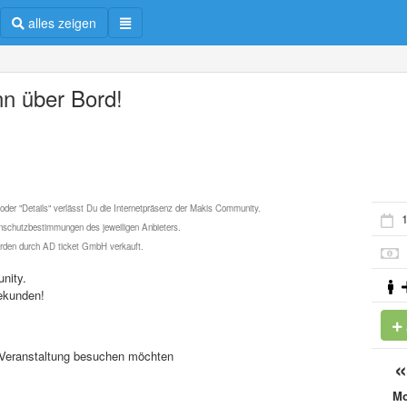
alles zeigen
n über Bord!
 oder "Details" verlässt Du die Internetpräsenz der Makis Community.
1
schutzbestimmungen des jeweiligen Anbieters.
werden durch AD ticket GmbH verkauft.
nity.
ekunden!
se Veranstaltung besuchen möchten
M