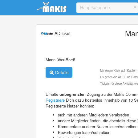
Update cookies preferences
Hauptkategorie
Man
ADticket
Mann über Bord!
Mit einem Klick auf "Kaufen"
Details
Es gelten die AGB und Daten
Tickets für diese Aktivität 
Erhalte
unbegrenzten
Zugang zu der Makis Commu
Registriere
Dich dazu kostenlos innerhalb von 10 S
Registrierte Nutzer können:
sich mit anderen Mitgliedern verabreden
andere Mitglieder finden, die ebenfalls die
Kommentare anderer Nutzer lesen/schreiben
Bewertungen lesen/schreiben