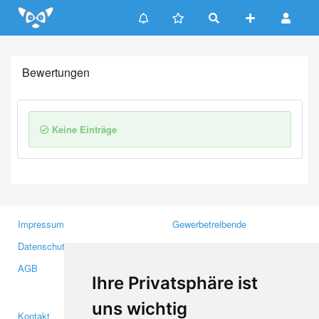
Update cookies preferences
Bewertungen
Keine Einträge
Impressum
Gewerbetreibende
Datenschutzerklärung
Investoren
AGB
Presse
Ihre Privatsphäre ist
Medien
uns wichtig
Kontakt
Facebook