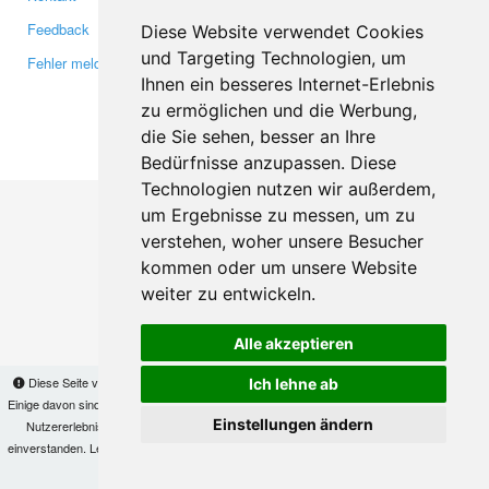
Feedback
Twitter
Diese Website verwendet Cookies
und Targeting Technologien, um
Fehler melden
YouTube
Ihnen ein besseres Internet-Erlebnis
Google+
zu ermöglichen und die Werbung,
die Sie sehen, besser an Ihre
Makis
© Copyright 2026
Bedürfnisse anzupassen. Diese
Technologien nutzen wir außerdem,
um Ergebnisse zu messen, um zu
verstehen, woher unsere Besucher
kommen oder um unsere Website
weiter zu entwickeln.
Alle akzeptieren
Diese Seite verwendet Cookies, um Informationen auf Ihrem Computer zu speichern.
Ich lehne ab
Einige davon sind notwendig, damit unsere Seite funktioniert, andere helfen uns dabei, das
Einstellungen ändern
Nutzererlebnis zu verbessern. Mit der Nutzung dieser Seite erklären Sie sich damit
einverstanden. Lesen Sie unsere
Datenschutzbestimmungen
, um mehr zur Deaktivierung
von Cookies zu erfahren.
OK