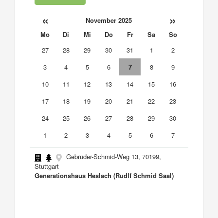
«
»
November 2025
Mo
Di
Mi
Do
Fr
Sa
So
27
28
29
30
31
1
2
3
4
5
6
7
8
9
10
11
12
13
14
15
16
17
18
19
20
21
22
23
24
25
26
27
28
29
30
1
2
3
4
5
6
7
Gebrüder-Schmid-Weg 13, 70199,
Stuttgart
Generationshaus Heslach (Rudlf Schmid Saal)