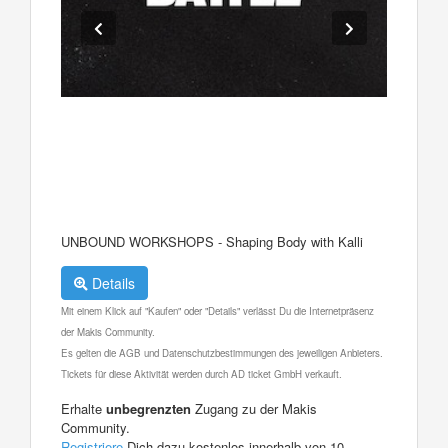
UNBOUND WORKSHOPS - Shaping Body with Kalli
Details
Mit einem Klick auf "Kaufen" oder "Details" verlässt Du die Internetpräsenz
der Makis Community.
Es gelten die AGB und Datenschutzbestimmungen des jeweiligen Anbieters.
Tickets für diese Aktivität werden durch AD ticket GmbH verkauft.
Erhalte
unbegrenzten
Zugang zu der Makis
Community.
Registriere
Dich dazu kostenlos innerhalb von 10