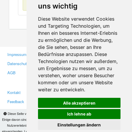
Keine Einträge
uns wichtig
Diese Website verwendet Cookies
und Targeting Technologien, um
Ihnen ein besseres Internet-Erlebnis
zu ermöglichen und die Werbung,
die Sie sehen, besser an Ihre
Bedürfnisse anzupassen. Diese
Impressum
Gewerbetreibende
Technologien nutzen wir außerdem,
Datenschutzerklärung
Investoren
um Ergebnisse zu messen, um zu
AGB
Presse
verstehen, woher unsere Besucher
Medien
kommen oder um unsere Website
weiter zu entwickeln.
Kontakt
Facebook
Feedback
Twitter
Alle akzeptieren
Fehler melden
YouTube
Diese Seite verwendet Cookies, um Informationen auf Ihrem Computer zu speichern.
Ich lehne ab
Google+
Einige davon sind notwendig, damit unsere Seite funktioniert, andere helfen uns dabei, das
Einstellungen ändern
Nutzererlebnis zu verbessern. Mit der Nutzung dieser Seite erklären Sie sich damit
einverstanden. Lesen Sie unsere
Datenschutzbestimmungen
, um mehr zur Deaktivierung