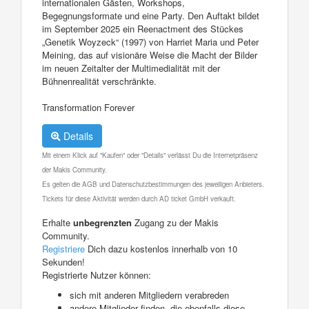
internationalen Gästen, Workshops,
Begegnungsformate und eine Party. Den Auftakt bildet
im September 2025 ein Reenactment des Stückes
„Genetik Woyzeck“ (1997) von Harriet Maria und Peter
Meining, das auf visionäre Weise die Macht der Bilder
im neuen Zeitalter der Multimedialität mit der
Bühnenrealität verschränkte.
Transformation Forever
Details
Mit einem Klick auf "Kaufen" oder "Details" verlässt Du die Internetpräsenz
der Makis Community.
Es gelten die AGB und Datenschutzbestimmungen des jeweiligen Anbieters.
Tickets für diese Aktivität werden durch AD ticket GmbH verkauft.
Erhalte
unbegrenzten
Zugang zu der Makis
Community.
Registriere
Dich dazu kostenlos innerhalb von 10
Sekunden!
Registrierte Nutzer können:
sich mit anderen Mitgliedern verabreden
andere Mitglieder finden, die ebenfalls diese