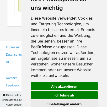
Keine Einträge
uns wichtig
Diese Website verwendet Cookies
und Targeting Technologien, um
Ihnen ein besseres Internet-Erlebnis
zu ermöglichen und die Werbung,
die Sie sehen, besser an Ihre
Bedürfnisse anzupassen. Diese
Impressum
Gewerbetreibende
Technologien nutzen wir außerdem,
Datenschutzerklärung
Investoren
um Ergebnisse zu messen, um zu
AGB
Presse
verstehen, woher unsere Besucher
Medien
kommen oder um unsere Website
weiter zu entwickeln.
Kontakt
Facebook
Feedback
Twitter
Alle akzeptieren
Fehler melden
YouTube
Diese Seite verwendet Cookies, um Informationen auf Ihrem Computer zu speichern.
Ich lehne ab
Google+
Einige davon sind notwendig, damit unsere Seite funktioniert, andere helfen uns dabei, das
Einstellungen ändern
Nutzererlebnis zu verbessern. Mit der Nutzung dieser Seite erklären Sie sich damit