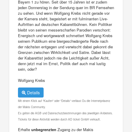
Bayern 1 zu hören. Seit über 15 Jahren ist er zudem
jeden Donnerstag in der Sendung quer im BR Fernsehen
zu sehen. Und wenn Wolfgang Krebs nicht gerade vor
der Kamera steht, begeistert er mit fulminanten Live-
Auftritten auf deutschen Kabarettbühnen. Kein Politiker
bleibt von seinen messerscharfen Parodien verschont:
Energisch und wortgewandt schmettert Wolfgang Krebs
seinem Publikum eine biergeschwängerte Rede nach
der nächsten entgegen und verwischt dabei gekonnt die
Grenzen zwischen Wirklichkeit und Satire. Dabei lässt
der Kabarettist jedoch nie die Leichtigkeit außer Acht,
denn jetzt mal im Ernst, Politik darf auch mal lustig
sein, oder?
Wolfgang Krebs
Details
Mit einem Klick auf "Kaufen" oder "Details" verlässt Du die Internetpräsenz
der Makis Community.
Es gelten die AGB und Datenschutzbestimmungen des jeweiligen Anbieters.
Tickets für diese Aktivität werden durch AD ticket GmbH verkauft.
Erhalte
unbegrenzten
Zugang zu der Makis