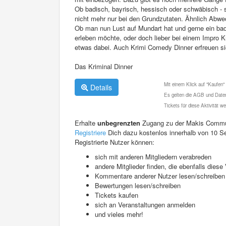
Ob badisch, bayrisch, hessisch oder schwäbisch - sp
nicht mehr nur bei den Grundzutaten. Ähnlich Abwec
Ob man nun Lust auf Mundart hat und gerne ein ba
erleben möchte, oder doch lieber bei einem Impro K
etwas dabei. Auch Krimi Comedy Dinner erfreuen s
Das Kriminal Dinner
Mit einem Klick auf "Kaufen"
Details
Es gelten die AGB und Daten
Tickets für diese Aktivität 
Erhalte
unbegrenzten
Zugang zu der Makis Commu
Registriere
Dich dazu kostenlos innerhalb von 10 S
Registrierte Nutzer können:
sich mit anderen Mitgliedern verabreden
andere Mitglieder finden, die ebenfalls die
Kommentare anderer Nutzer lesen/schreiben
Bewertungen lesen/schreiben
Tickets kaufen
sich an Veranstaltungen anmelden
und vieles mehr!