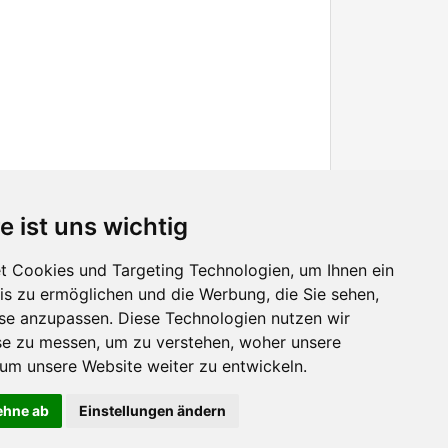
e ist uns wichtig
 Cookies und Targeting Technologien, um Ihnen ein
nis zu ermöglichen und die Werbung, die Sie sehen,
Facebook
sse anzupassen. Diese Technologien nutzen wir
Twitter
e zu messen, um zu verstehen, woher unsere
YouTube
m unsere Website weiter zu entwickeln.
Google+
lehne ab
Einstellungen ändern
 Nutzererlebnis zu verbessern. Mit der Nutzung dieser Seite erklären Sie sich damit