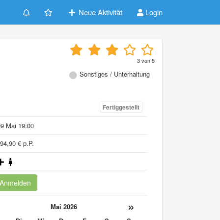
Neue Aktivität
Login
3
von
5
-
Sonstiges / Unterhaltung
Fertiggestellt
9 Mai 19:00
94,90 € p.P.
Anmelden
«
»
Mai 2026