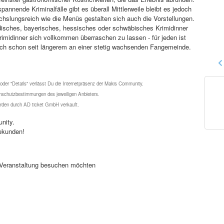
annende Kriminalfälle gibt es überall Mittlerweile bleibt es jedoch
hslungsreich wie die Menüs gestalten sich auch die Vorstellungen.
disches, bayerisches, hessisches oder schwäbisches Krimidinner
rimidinner sich vollkommen überraschen zu lassen - für jeden ist
ich schon seit längerem an einer stetig wachsenden Fangemeinde.
 oder "Details" verlässt Du die Internetpräsenz der Makis Community.
schutzbestimmungen des jeweiligen Anbieters.
werden durch AD ticket GmbH verkauft.
nity.
ekunden!
se Veranstaltung besuchen möchten