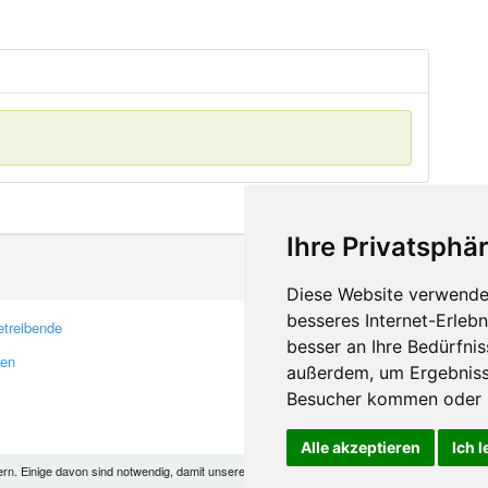
Ihre Privatsphär
Diese Website verwendet
besseres Internet-Erleb
treibende
Kontakt
besser an Ihre Bedürfni
ren
Feedback
außerdem, um Ergebniss
Fehler melden
Besucher kommen oder u
Alle akzeptieren
Ich 
 Einige davon sind notwendig, damit unsere Seite funktioniert, andere helfen uns dabei, das