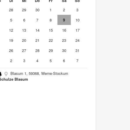
o
Di
Mi
Do
Fr
Sa
So
7
28
29
30
1
2
3
5
6
7
8
9
10
1
12
13
14
15
16
17
8
19
20
21
22
23
24
5
26
27
28
29
30
31
2
3
4
5
6
7
Blasum 1, 59368, Werne-Stockum
Schulze Blasum