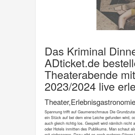
Das Kriminal Dinner
ADticket.de beste
Theaterabende mit
2023/2024 live erl
Theater,Erlebnisgastronomie
Spannung trifft auf Gaumenschmaus Die Grundzutate
ein Stück auf bei dem eine Leiche gefunden wird, o
auch gleich richtig los. Gespielt wird nämlich nich
oder Hotels inmitten des Publikums. Man schaut also
mit einbezogen. Dazu gibt es noch mehrere Gänge fe