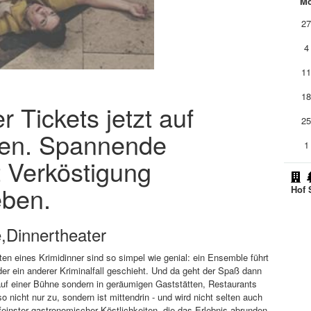
M
2
4
1
1
 Tickets jetzt auf
2
llen. Spannende
1
 Verköstigung
eben.
Hof 
,Dinnertheater
n eines Krimidinner sind so simpel wie genial: ein Ensemble führt
der ein anderer Kriminalfall geschieht. Und da geht der Spaß dann
t auf einer Bühne sondern in geräumigen Gaststätten, Restaurants
 nicht nur zu, sondern ist mittendrin - und wird nicht selten auch
inster gastronomischer Köstlichkeiten, die das Erlebnis abrunden.