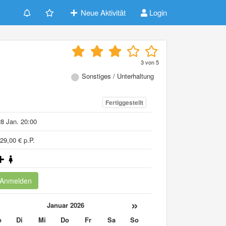
Neue Aktivität
Login
3
von
5
Sonstiges / Unterhaltung
Fertiggestellt
8 Jan. 20:00
29,00 € p.P.
Anmelden
«
»
Januar 2026
o
Di
Mi
Do
Fr
Sa
So