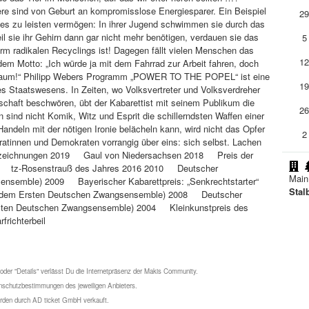
ere sind von Geburt an kompromisslose Energiesparer. Ein Beispiel
2
hes zu leisten vermögen: In ihrer Jugend schwimmen sie durch das
l sie ihr Gehirn dann gar nicht mehr benötigen, verdauen sie das
5
rm radikalen Recyclings ist! Dagegen fällt vielen Menschen das
1
dem Motto: „Ich würde ja mit dem Fahrrad zur Arbeit fahren, doch
ferraum!“ Philipp Webers Programm „POWER TO THE POPEL“ ist eine
1
es Staatswesens. In Zeiten, wo Volksvertreter und Volksverdreher
lschaft beschwören, übt der Kabarettist mit seinem Publikum die
2
sind nicht Komik, Witz und Esprit die schillerndsten Waffen einer
deln mit der nötigen Ironie belächeln kann, wird nicht das Opfer
2
ratinnen und Demokraten vorrangig über eins: sich selbst. Lachen
Auszeichnungen 2019 Gaul von Niedersachsen 2018 Preis der
016 tz-Rosenstrauß des Jahres 2016 2010 Deutscher
Main
ensemble) 2009 Bayerischer Kabarettpreis: „Senkrechtstarter“
Stal
 dem Ersten Deutschen Zwangsensemble) 2008 Deutscher
rsten Deutschen Zwangsensemble) 2004 Kleinkunstpreis des
richterbeil
 oder "Details" verlässt Du die Internetpräsenz der Makis Community.
schutzbestimmungen des jeweiligen Anbieters.
werden durch AD ticket GmbH verkauft.