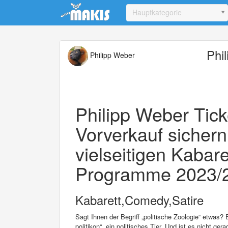
Update cookies preferences
Hauptkategorie
Phil
Philipp Weber
Philipp Weber Tick
Vorverkauf sichern
vielseitigen Kabare
Programme 2023/20
Kabarett,Comedy,Satire
Sagt Ihnen der Begriff „politische Zoologie“ etwas? 
politikon“, ein politisches Tier. Und ist es nicht g