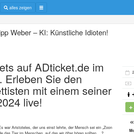
alles zeigen
ipp Weber – KI: Künstliche Idioten!
ets auf ADticket.de im
2
. Erleben Sie den
ttisten mit einem seiner
24 live!
Es war Aristoteles, der uns einst lehrte, der Mensch sei ein „Zoon
M
erade das Tier im Menschen, auf das wir öfter hören sollten …?