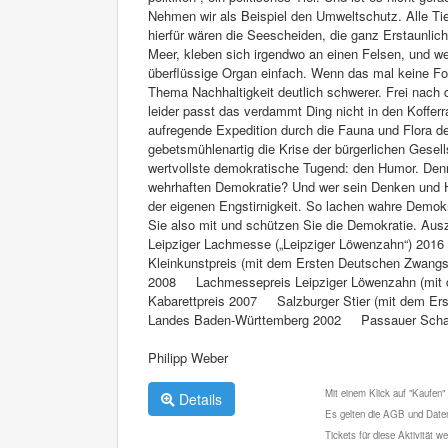
Nehmen wir als Beispiel den Umweltschutz. Alle Ti
hierfür wären die Seescheiden, die ganz Erstaunlic
Meer, kleben sich irgendwo an einen Felsen, und wei
überflüssige Organ einfach. Wenn das mal keine Fo
Thema Nachhaltigkeit deutlich schwerer. Frei nach 
leider passt das verdammt Ding nicht in den Kof
aufregende Expedition durch die Fauna und Flora d
gebetsmühlenartig die Krise der bürgerlichen Gesel
wertvollste demokratische Tugend: den Humor. Denn 
wehrhaften Demokratie? Und wer sein Denken und Han
der eigenen Engstirnigkeit. So lachen wahre Demok
Sie also mit und schützen Sie die Demokratie. 
Leipziger Lachmesse („Leipziger Löwenzahn“) 2
Kleinkunstpreis (mit dem Ersten Deutschen Zwangs
2008 Lachmessepreis Leipziger Löwenzahn (mit
Kabarettpreis 2007 Salzburger Stier (mit dem E
Landes Baden-Württemberg 2002 Passauer Scharf
Philipp Weber
Mit einem Klick auf "Kaufen"
Details
Es gelten die AGB und Daten
Tickets für diese Aktivität 