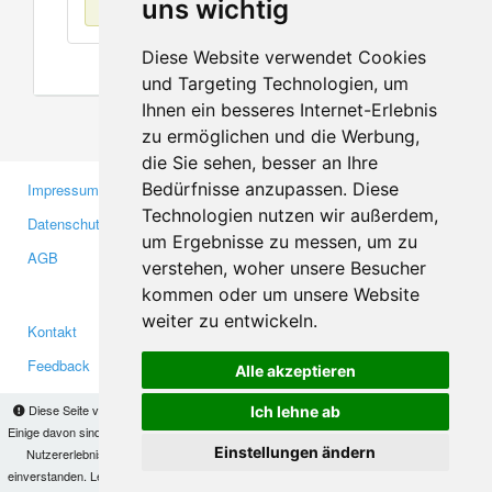
uns wichtig
Diese Website verwendet Cookies
und Targeting Technologien, um
Ihnen ein besseres Internet-Erlebnis
zu ermöglichen und die Werbung,
die Sie sehen, besser an Ihre
Bedürfnisse anzupassen. Diese
Impressum
Gewerbetreibende
Technologien nutzen wir außerdem,
Datenschutzerklärung
Investoren
um Ergebnisse zu messen, um zu
AGB
Presse
verstehen, woher unsere Besucher
Medien
kommen oder um unsere Website
weiter zu entwickeln.
Kontakt
Facebook
Feedback
Twitter
Alle akzeptieren
Fehler melden
YouTube
Diese Seite verwendet Cookies, um Informationen auf Ihrem Computer zu speichern.
Ich lehne ab
Einige davon sind notwendig, damit unsere Seite funktioniert, andere helfen uns dabei, das
Google+
Einstellungen ändern
Nutzererlebnis zu verbessern. Mit der Nutzung dieser Seite erklären Sie sich damit
einverstanden. Lesen Sie unsere
Datenschutzbestimmungen
, um mehr zur Deaktivierung