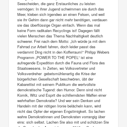
Seescheiden, die ganz Erstaunliches zu leisten
vermögen: In ihrer Jugend schwimmen sie durch das
Meer, kleben sich irgendwo an einen Felsen, und weil
sie ihr Gehirn dann gar nicht mehr benötigen, verdauen
sie das überflüssige Organ einfach. Wenn das mal
keine Form radikalen Recyclings ist! Dagegen fällt
vielen Menschen das Thema Nachhaltigkeit deutlich
schwerer. Frei nach dem Motto: „Ich würde ja mit dem
Fahrrad zur Arbeit fahren, doch leider passt das
verdammt Ding nicht in den Kofferraum!“ Philipp Webers
Programm „POWER TO THE POPEL“ ist eine
aufregende Expedition durch die Fauna und Flora des
Staatswesens. In Zeiten, wo Volksvertreter und
Volksverdreher gebetsmühlenartig die Krise der
bürgerlichen Gesellschaft beschwören, übt der
Kabarettist mit seinem Publikum die wertvollste
demokratische Tugend: den Humor. Denn sind nicht
Komik, Witz und Esprit die schillerndsten Waffen einer
wehrhaften Demokratie? Und wer sein Denken und
Handeln mit der nötigen Ironie belächeln kann, wird
nicht das Opfer der eigenen Engstirnigkeit. So lachen
wahre Demokratinnen und Demokraten vorrangig über
eins: sich selbst. Lachen Sie also mit und schützen Sie