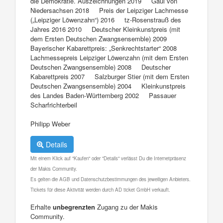
die Demokratie. Auszeichnungen 2019 Gaul von
Niedersachsen 2018 Preis der Leipziger Lachmesse
(„Leipziger Löwenzahn“) 2016 tz-Rosenstrauß des
Jahres 2016 2010 Deutscher Kleinkunstpreis (mit
dem Ersten Deutschen Zwangsensemble) 2009
Bayerischer Kabarettpreis: „Senkrechtstarter“ 2008
Lachmessepreis Leipziger Löwenzahn (mit dem Ersten
Deutschen Zwangsensemble) 2008 Deutscher
Kabarettpreis 2007 Salzburger Stier (mit dem Ersten
Deutschen Zwangsensemble) 2004 Kleinkunstpreis
des Landes Baden-Württemberg 2002 Passauer
Scharfrichterbeil
Philipp Weber
Details
Mit einem Klick auf "Kaufen" oder "Details" verlässt Du die Internetpräsenz
der Makis Community.
Es gelten die AGB und Datenschutzbestimmungen des jeweiligen Anbieters.
Tickets für diese Aktivität werden durch AD ticket GmbH verkauft.
Erhalte
unbegrenzten
Zugang zu der Makis
Community.