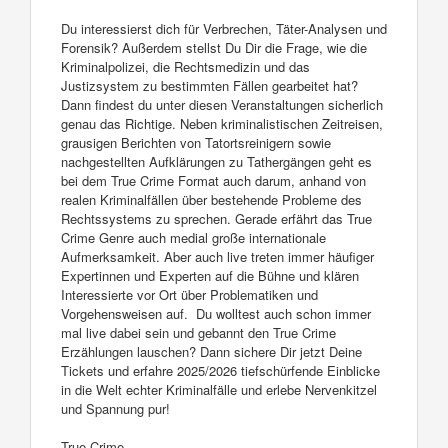
Du interessierst dich für Verbrechen, Täter-Analysen und
Forensik? Außerdem stellst Du Dir die Frage, wie die
Kriminalpolizei, die Rechtsmedizin und das
Justizsystem zu bestimmten Fällen gearbeitet hat?
Dann findest du unter diesen Veranstaltungen sicherlich
genau das Richtige. Neben kriminalistischen Zeitreisen,
grausigen Berichten von Tatortsreinigern sowie
nachgestellten Aufklärungen zu Tathergängen geht es
bei dem True Crime Format auch darum, anhand von
realen Kriminalfällen über bestehende Probleme des
Rechtssystems zu sprechen. Gerade erfährt das True
Crime Genre auch medial große internationale
Aufmerksamkeit. Aber auch live treten immer häufiger
Expertinnen und Experten auf die Bühne und klären
Interessierte vor Ort über Problematiken und
Vorgehensweisen auf. Du wolltest auch schon immer
mal live dabei sein und gebannt den True Crime
Erzählungen lauschen? Dann sichere Dir jetzt Deine
Tickets und erfahre 2025/2026 tiefschürfende Einblicke
in die Welt echter Kriminalfälle und erlebe Nervenkitzel
und Spannung pur!
True Crime