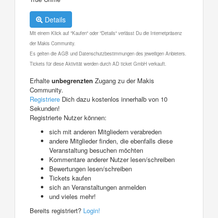
Details
Mit einem Klick auf "Kaufen" oder "Details" verlässt Du die Internetpräsenz
der Makis Community.
Es gelten die AGB und Datenschutzbestimmungen des jeweiligen Anbieters.
Tickets für diese Aktivität werden durch AD ticket GmbH verkauft.
Erhalte
unbegrenzten
Zugang zu der Makis
Community.
Registriere
Dich dazu kostenlos innerhalb von 10
Sekunden!
Registrierte Nutzer können:
sich mit anderen Mitgliedern verabreden
andere Mitglieder finden, die ebenfalls diese
Veranstaltung besuchen möchten
Kommentare anderer Nutzer lesen/schreiben
Bewertungen lesen/schreiben
Tickets kaufen
sich an Veranstaltungen anmelden
und vieles mehr!
Bereits registriert?
Login!