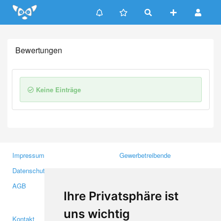
Update cookies preferences
Bewertungen
Keine Einträge
Impressum
Gewerbetreibende
Datenschutzerklärung
Investoren
AGB
Presse
Ihre Privatsphäre ist
Medien
uns wichtig
Kontakt
Facebook