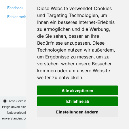
Feedback
Twitter
Diese Website verwendet Cookies
und Targeting Technologien, um
Fehler melden
YouTube
Ihnen ein besseres Internet-Erlebnis
Google+
zu ermöglichen und die Werbung,
die Sie sehen, besser an Ihre
Makis
© Copyright 2026
Bedürfnisse anzupassen. Diese
Technologien nutzen wir außerdem,
um Ergebnisse zu messen, um zu
verstehen, woher unsere Besucher
kommen oder um unsere Website
weiter zu entwickeln.
Alle akzeptieren
Diese Seite verwendet Cookies, um Informationen auf Ihrem Computer zu speichern.
Ich lehne ab
Einige davon sind notwendig, damit unsere Seite funktioniert, andere helfen uns dabei, das
Einstellungen ändern
Nutzererlebnis zu verbessern. Mit der Nutzung dieser Seite erklären Sie sich damit
einverstanden. Lesen Sie unsere
Datenschutzbestimmungen
, um mehr zur Deaktivierung
von Cookies zu erfahren.
OK