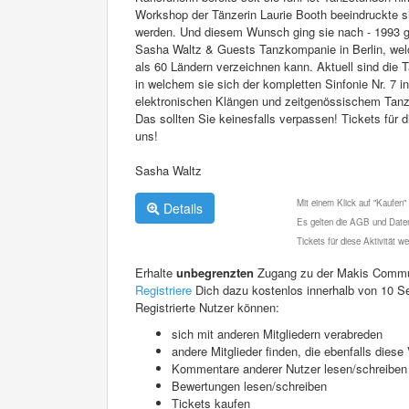
Workshop der Tänzerin Laurie Booth beeindruckte si
werden. Und diesem Wunsch ging sie nach - 1993 
Sasha Waltz & Guests Tanzkompanie in Berlin, welch
als 60 Ländern verzeichnen kann. Aktuell sind die
in welchem sie sich der kompletten Sinfonie Nr. 7 
elektronischen Klängen und zeitgenössischem Tanz 
Das sollten Sie keinesfalls verpassen! Tickets für 
uns!
Sasha Waltz
Mit einem Klick auf "Kaufen"
Details
Es gelten die AGB und Daten
Tickets für diese Aktivität 
Erhalte
unbegrenzten
Zugang zu der Makis Commu
Registriere
Dich dazu kostenlos innerhalb von 10 S
Registrierte Nutzer können:
sich mit anderen Mitgliedern verabreden
andere Mitglieder finden, die ebenfalls die
Kommentare anderer Nutzer lesen/schreiben
Bewertungen lesen/schreiben
Tickets kaufen