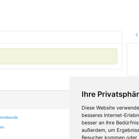
Ihre Privatsphär
Diese Website verwendet
besseres Internet-Erleb
treibende
Kontakt
besser an Ihre Bedürfni
ren
Feedback
außerdem, um Ergebniss
Fehler melden
Besucher kommen oder u