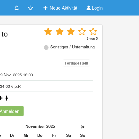
Neue Aktivität
Login
 to
3
von
5
Sonstiges / Unterhaltung
Fertiggestellt
9 Nov. 2025 18:00
34,00 € p.P.
Anmelden
«
»
November 2025
o
Di
Mi
Do
Fr
Sa
So