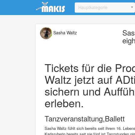
Update cookies preferences
Hauptkategorie
Sas
Sasha Waltz
eigh
Tickets für die Pr
Waltz jetzt auf AD
sichern und Auffüh
erleben.
Tanzveranstaltung,Ballett
Sasha Waltz fühlt sich bereits seit ihrem 16. Lebe
Karlsruherin bereits seit sie fünf ist Tanzstunden n