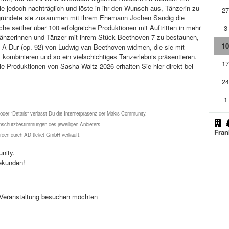
e jedoch nachträglich und löste in ihr den Wunsch aus, Tänzerin zu
2
gründete sie zusammen mit ihrem Ehemann Jochen Sandig die
e seither über 100 erfolgreiche Produktionen mit Auftritten in mehr
3
 Tänzerinnen und Tänzer mit ihrem Stück Beethoven 7 zu bestaunen,
1
in A-Dur (op. 92) von Ludwig van Beethoven widmen, die sie mit
kombinieren und so ein vielschichtiges Tanzerlebnis präsentieren.
1
die Produktionen von Sasha Waltz 2026 erhalten Sie hier direkt bei
2
1
 oder "Details" verlässt Du die Internetpräsenz der Makis Community.
schutzbestimmungen des jeweiligen Anbieters.
Fran
werden durch AD ticket GmbH verkauft.
nity.
ekunden!
se Veranstaltung besuchen möchten