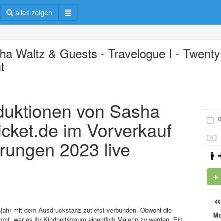
alles zeigen
ha Waltz & Guests - Travelogue I - Twenty
t
oduktionen von Sasha
0
ticket.de im Vorverkauf
rungen 2023 live
nsjahr mit dem Ausdruckstanz zutiefst verbunden. Obwohl die
M
immt, war es ihr Kindheitstraum eigentlich Malerin zu werden. Ein