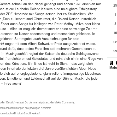
Karriere schnell an den Nagel gehängt und schon 1976 erschien mit
2
ither ist die Laufbahn Roland Kaisers eine unleugbare Erfolgsstory.
i der ZDF-Hitparade mit Songs seiner über 25 Studioalben. Wir
1
r „Dich zu lieben“ sind Ohrwürmer, die Roland Kaiser unsterblich
8
Feder auch Songs für Kollegen wie Peter Maffay, Milva oder Nana
se – Alles ist möglich“ thematisiert er seine schwierige Zeit mit
1
ereichen ist Kaiser bodenständig und menschlich geblieben. In
 goldenen Stimmgabel auch Auszeichnungen für sein
2
016 sogar mit dem Albert-Schweizer-Preis ausgezeichnet wurde.
 Grund dafür, dass seine Fans ihm seit mehreren Generationen zu
2
 im Musikgeschäft regiert der Kaiser die deutsche Schlagerszene.
llt“ erreichte erneut Goldstatus und reiht sich ein in eine Riege von
 des Künstlers. Ein Ende ist nicht in Sicht – das zeigt sich
Mehr
den innerhalb der letzten drei Jahre veröffentlichten Alben Neue
ie sich auf energiegeladene, glanzvolle, stimmgewaltige Liveshows
asen, Emotionen und Leidenschaft auf der Bühne. Musik, die jede
 – ihres auch?
 oder "Details" verlässt Du die Internetpräsenz der Makis Community.
schutzbestimmungen des jeweiligen Anbieters.
werden durch AD ticket GmbH verkauft.