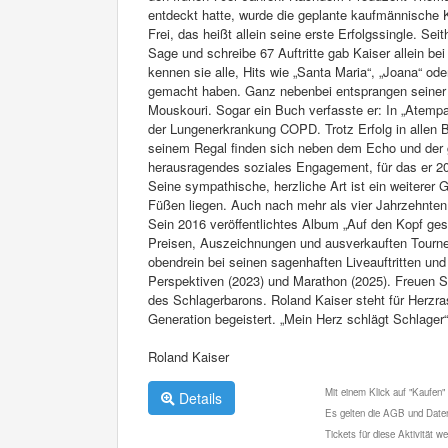
entdeckt hatte, wurde die geplante kaufmännische 
Frei, das heißt allein seine erste Erfolgssingle. Se
Sage und schreibe 67 Auftritte gab Kaiser allein be
kennen sie alle, Hits wie „Santa Maria“, „Joana“ ode
gemacht haben. Ganz nebenbei entsprangen seiner 
Mouskouri. Sogar ein Buch verfasste er: In „Atempau
der Lungenerkrankung COPD. Trotz Erfolg in allen B
seinem Regal finden sich neben dem Echo und der
herausragendes soziales Engagement, für das er 2
Seine sympathische, herzliche Art ist ein weiterer
Füßen liegen. Auch nach mehr als vier Jahrzehnten
Sein 2016 veröffentlichtes Album „Auf den Kopf geste
Preisen, Auszeichnungen und ausverkauften Tourneen
obendrein bei seinen sagenhaften Liveauftritten und 
Perspektiven (2023) und Marathon (2025). Freuen S
des Schlagerbarons. Roland Kaiser steht für Herzr
Generation begeistert. „Mein Herz schlägt Schlager“
Roland Kaiser
Mit einem Klick auf "Kaufen"
Details
Es gelten die AGB und Daten
Tickets für diese Aktivität 