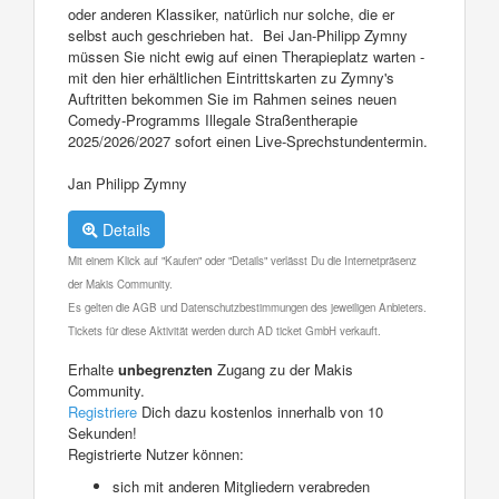
oder anderen Klassiker, natürlich nur solche, die er
selbst auch geschrieben hat. Bei Jan-Philipp Zymny
müssen Sie nicht ewig auf einen Therapieplatz warten -
mit den hier erhältlichen Eintrittskarten zu Zymny's
Auftritten bekommen Sie im Rahmen seines neuen
Comedy-Programms Illegale Straßentherapie
2025/2026/2027 sofort einen Live-Sprechstundentermin.
Jan Philipp Zymny
Details
Mit einem Klick auf "Kaufen" oder "Details" verlässt Du die Internetpräsenz
der Makis Community.
Es gelten die AGB und Datenschutzbestimmungen des jeweiligen Anbieters.
Tickets für diese Aktivität werden durch AD ticket GmbH verkauft.
Erhalte
unbegrenzten
Zugang zu der Makis
Community.
Registriere
Dich dazu kostenlos innerhalb von 10
Sekunden!
Registrierte Nutzer können:
sich mit anderen Mitgliedern verabreden