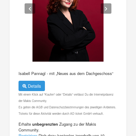
Isabell Pannagl - mit „Neues aus dem Dachgeschoss“
Details
Mit einem Klick auf "Kaufen" oder "Details" verlässt Du die Internetpräsenz
der Makis Community.
Es gelten die AGB und Datenschutzbestimmungen des jeweiligen Anbieters.
Tickets für diese Aktivität werden durch AD ticket GmbH verkauft.
Erhalte
unbegrenzten
Zugang zu der Makis
Community.
Registriere
Dich dazu kostenlos innerhalb von 10