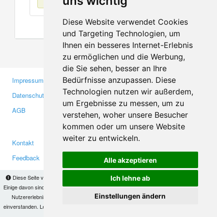
uns wichtig
Diese Website verwendet Cookies
und Targeting Technologien, um
Ihnen ein besseres Internet-Erlebnis
zu ermöglichen und die Werbung,
die Sie sehen, besser an Ihre
Bedürfnisse anzupassen. Diese
Impressum
Gewerbetreibende
Technologien nutzen wir außerdem,
Datenschutzerklärung
Investoren
um Ergebnisse zu messen, um zu
AGB
Presse
verstehen, woher unsere Besucher
Medien
kommen oder um unsere Website
weiter zu entwickeln.
Kontakt
Facebook
Feedback
Twitter
Alle akzeptieren
Fehler melden
YouTube
Diese Seite verwendet Cookies, um Informationen auf Ihrem Computer zu speichern.
Ich lehne ab
Google+
Einige davon sind notwendig, damit unsere Seite funktioniert, andere helfen uns dabei, das
Einstellungen ändern
Nutzererlebnis zu verbessern. Mit der Nutzung dieser Seite erklären Sie sich damit
einverstanden. Lesen Sie unsere
Datenschutzbestimmungen
, um mehr zur Deaktivierung
Makis
© Copyright 2026
von Cookies zu erfahren.
OK