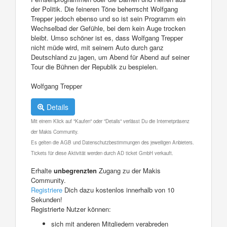
der Politik. Die feineren Töne beherrscht Wolfgang
Trepper jedoch ebenso und so ist sein Programm ein
Wechselbad der Gefühle, bei dem kein Auge trocken
bleibt. Umso schöner ist es, dass Wolfgang Trepper
nicht müde wird, mit seinem Auto durch ganz
Deutschland zu jagen, um Abend für Abend auf seiner
Tour die Bühnen der Republik zu bespielen.
Wolfgang Trepper
Details
Mit einem Klick auf "Kaufen" oder "Details" verlässt Du die Internetpräsenz
der Makis Community.
Es gelten die AGB und Datenschutzbestimmungen des jeweiligen Anbieters.
Tickets für diese Aktivität werden durch AD ticket GmbH verkauft.
Erhalte
unbegrenzten
Zugang zu der Makis
Community.
Registriere
Dich dazu kostenlos innerhalb von 10
Sekunden!
Registrierte Nutzer können:
sich mit anderen Mitgliedern verabreden