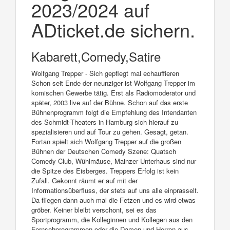
2023/2024 auf
ADticket.de sichern.
Kabarett,Comedy,Satire
Wolfgang Trepper - Sich gepflegt mal echauffieren
Schon seit Ende der neunziger ist Wolfgang Trepper im
komischen Gewerbe tätig. Erst als Radiomoderator und
später, 2003 live auf der Bühne. Schon auf das erste
Bühnenprogramm folgt die Empfehlung des Intendanten
des Schmidt-Theaters in Hamburg sich hierauf zu
spezialisieren und auf Tour zu gehen. Gesagt, getan.
Fortan spielt sich Wolfgang Trepper auf die großen
Bühnen der Deutschen Comedy Szene: Quatsch
Comedy Club, Wühlmäuse, Mainzer Unterhaus sind nur
die Spitze des Eisberges. Treppers Erfolg ist kein
Zufall. Gekonnt räumt er auf mit der
Informationsüberfluss, der stets auf uns alle einprasselt.
Da fliegen dann auch mal die Fetzen und es wird etwas
gröber. Keiner bleibt verschont, sei es das
Sportprogramm, die Kolleginnen und Kollegen aus den
Fernsehprogrammen oder die Damen und Herren aus