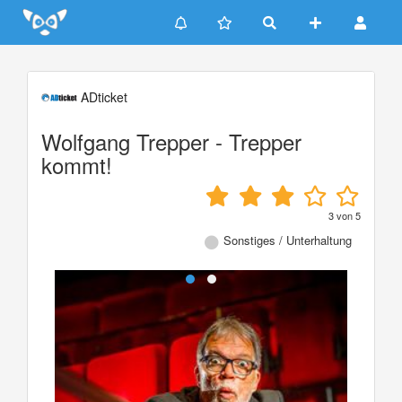
Update cookies preferences
ADticket
Wolfgang Trepper - Trepper
kommt!
3
von
5
Sonstiges / Unterhaltung