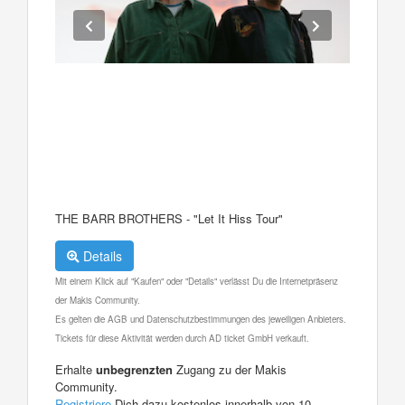
THE BARR BROTHERS - "Let It Hiss Tour"
Details
Mit einem Klick auf "Kaufen" oder "Details" verlässt Du die Internetpräsenz
der Makis Community.
Es gelten die AGB und Datenschutzbestimmungen des jeweiligen Anbieters.
Tickets für diese Aktivität werden durch AD ticket GmbH verkauft.
Erhalte
unbegrenzten
Zugang zu der Makis
Community.
Registriere
Dich dazu kostenlos innerhalb von 10