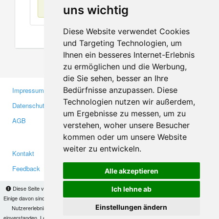
Keine Einträge
uns wichtig
Diese Website verwendet Cookies
und Targeting Technologien, um
Ihnen ein besseres Internet-Erlebnis
zu ermöglichen und die Werbung,
die Sie sehen, besser an Ihre
Bedürfnisse anzupassen. Diese
Impressum
Gewerbetreibende
Technologien nutzen wir außerdem,
Datenschutzerklärung
Investoren
um Ergebnisse zu messen, um zu
AGB
Presse
verstehen, woher unsere Besucher
Medien
kommen oder um unsere Website
weiter zu entwickeln.
Kontakt
Facebook
Feedback
Twitter
Alle akzeptieren
Fehler melden
YouTube
Diese Seite verwendet Cookies, um Informationen auf Ihrem Computer zu speichern.
Ich lehne ab
Google+
Einige davon sind notwendig, damit unsere Seite funktioniert, andere helfen uns dabei, das
Einstellungen ändern
Nutzererlebnis zu verbessern. Mit der Nutzung dieser Seite erklären Sie sich damit
einverstanden. Lesen Sie unsere
Datenschutzbestimmungen
, um mehr zur Deaktivierung