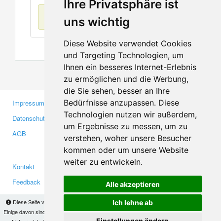
Ihre Privatsphäre ist
Keine Einträge
uns wichtig
Diese Website verwendet Cookies
und Targeting Technologien, um
Ihnen ein besseres Internet-Erlebnis
zu ermöglichen und die Werbung,
die Sie sehen, besser an Ihre
Bedürfnisse anzupassen. Diese
Impressum
Gewerbetreibende
Technologien nutzen wir außerdem,
Datenschutzerklärung
Investoren
um Ergebnisse zu messen, um zu
AGB
Presse
verstehen, woher unsere Besucher
Medien
kommen oder um unsere Website
weiter zu entwickeln.
Kontakt
Facebook
Feedback
Twitter
Alle akzeptieren
Fehler melden
YouTube
Diese Seite verwendet Cookies, um Informationen auf Ihrem Computer zu speichern.
Ich lehne ab
Google+
Einige davon sind notwendig, damit unsere Seite funktioniert, andere helfen uns dabei, das
Einstellungen ändern