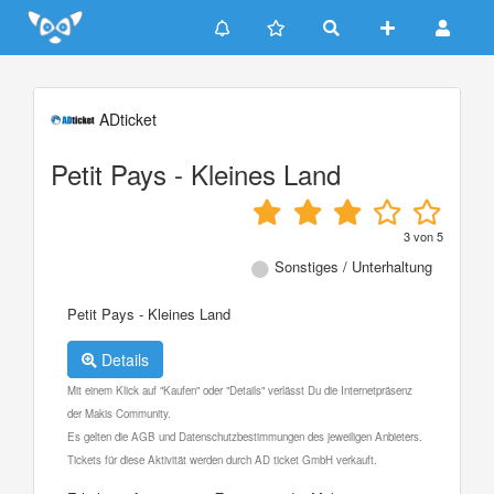
Update cookies preferences
ADticket
Petit Pays - Kleines Land
3
von
5
Sonstiges / Unterhaltung
Petit Pays - Kleines Land
Details
Mit einem Klick auf "Kaufen" oder "Details" verlässt Du die Internetpräsenz
der Makis Community.
Es gelten die AGB und Datenschutzbestimmungen des jeweiligen Anbieters.
Tickets für diese Aktivität werden durch AD ticket GmbH verkauft.