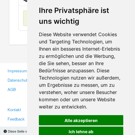
Ihre Privatsphäre ist
Keine Einträge
uns wichtig
Diese Website verwendet Cookies
und Targeting Technologien, um
Ihnen ein besseres Internet-Erlebnis
zu ermöglichen und die Werbung,
die Sie sehen, besser an Ihre
Bedürfnisse anzupassen. Diese
Impressum
Gewerbetreibende
Technologien nutzen wir außerdem,
Datenschutzerklärung
Investoren
um Ergebnisse zu messen, um zu
AGB
Presse
verstehen, woher unsere Besucher
Medien
kommen oder um unsere Website
weiter zu entwickeln.
Kontakt
Facebook
Feedback
Twitter
Alle akzeptieren
Fehler melden
YouTube
Diese Seite verwendet Cookies, um Informationen auf Ihrem Computer zu speichern.
Ich lehne ab