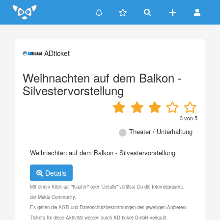
Update cookies preferences
ADticket
Weihnachten auf dem Balkon -
Silvestervorstellung
3
von
5
Theater / Unterhaltung
Weihnachten auf dem Balkon - Silvestervorstellung
Details
Mit einem Klick auf "Kaufen" oder "Details" verlässt Du die Internetpräsenz
der Makis Community.
Es gelten die AGB und Datenschutzbestimmungen des jeweiligen Anbieters.
Tickets für diese Aktivität werden durch AD ticket GmbH verkauft.