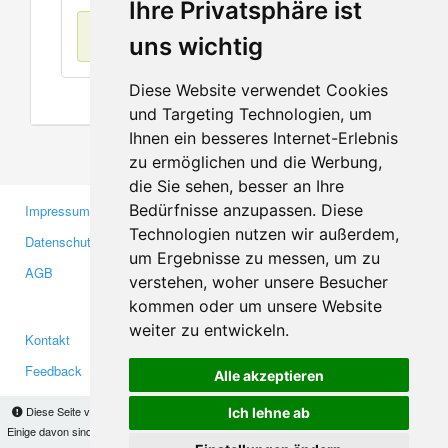
Ihre Privatsphäre ist
Keine Einträge
uns wichtig
Diese Website verwendet Cookies
und Targeting Technologien, um
Ihnen ein besseres Internet-Erlebnis
zu ermöglichen und die Werbung,
die Sie sehen, besser an Ihre
Bedürfnisse anzupassen. Diese
Impressum
Gewerbetreibende
Technologien nutzen wir außerdem,
Datenschutzerklärung
Investoren
um Ergebnisse zu messen, um zu
AGB
Presse
verstehen, woher unsere Besucher
Medien
kommen oder um unsere Website
weiter zu entwickeln.
Kontakt
Facebook
Feedback
Twitter
Alle akzeptieren
Fehler melden
YouTube
Diese Seite verwendet Cookies, um Informationen auf Ihrem Computer zu speichern.
Ich lehne ab
Google+
Einige davon sind notwendig, damit unsere Seite funktioniert, andere helfen uns dabei, das