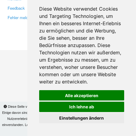
Feedback
Twitter
Diese Website verwendet Cookies
und Targeting Technologien, um
Fehler melden
YouTube
Ihnen ein besseres Internet-Erlebnis
Google+
zu ermöglichen und die Werbung,
die Sie sehen, besser an Ihre
Makis
© Copyright 2026
Bedürfnisse anzupassen. Diese
Technologien nutzen wir außerdem,
um Ergebnisse zu messen, um zu
verstehen, woher unsere Besucher
kommen oder um unsere Website
weiter zu entwickeln.
Alle akzeptieren
Diese Seite verwendet Cookies, um Informationen auf Ihrem Computer zu speichern.
Ich lehne ab
Einige davon sind notwendig, damit unsere Seite funktioniert, andere helfen uns dabei, das
Einstellungen ändern
Nutzererlebnis zu verbessern. Mit der Nutzung dieser Seite erklären Sie sich damit
einverstanden. Lesen Sie unsere
Datenschutzbestimmungen
, um mehr zur Deaktivierung
von Cookies zu erfahren.
OK