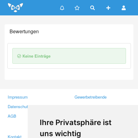
Update cookies preferences
Bewertungen
Keine Einträge
Impressum
Gewerbetreibende
Datenschutzerklärung
Investoren
AGB
Presse
Ihre Privatsphäre ist
Medien
uns wichtig
Kontakt
Facebook