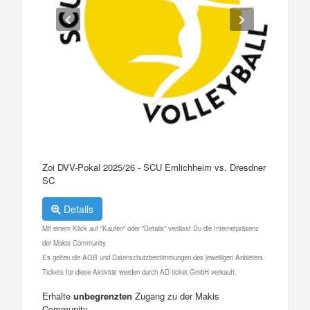
Zoi DVV-Pokal 2025/26 - SCU Emlichheim vs. Dresdner
SC
Details
Mit einem Klick auf "Kaufen" oder "Details" verlässt Du die Internetpräsenz
der Makis Community.
Es gelten die AGB und Datenschutzbestimmungen des jeweiligen Anbieters.
Tickets für diese Aktivität werden durch AD ticket GmbH verkauft.
Erhalte
unbegrenzten
Zugang zu der Makis
Community.