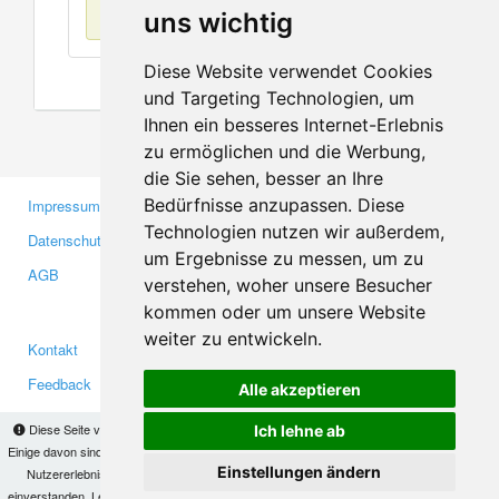
Keine Einträge
uns wichtig
Diese Website verwendet Cookies
und Targeting Technologien, um
Ihnen ein besseres Internet-Erlebnis
zu ermöglichen und die Werbung,
die Sie sehen, besser an Ihre
Bedürfnisse anzupassen. Diese
Impressum
Gewerbetreibende
Technologien nutzen wir außerdem,
Datenschutzerklärung
Investoren
um Ergebnisse zu messen, um zu
AGB
Presse
verstehen, woher unsere Besucher
Medien
kommen oder um unsere Website
weiter zu entwickeln.
Kontakt
Facebook
Feedback
Twitter
Alle akzeptieren
Fehler melden
YouTube
Diese Seite verwendet Cookies, um Informationen auf Ihrem Computer zu speichern.
Ich lehne ab
Google+
Einige davon sind notwendig, damit unsere Seite funktioniert, andere helfen uns dabei, das
Einstellungen ändern
Nutzererlebnis zu verbessern. Mit der Nutzung dieser Seite erklären Sie sich damit
einverstanden. Lesen Sie unsere
Datenschutzbestimmungen
, um mehr zur Deaktivierung