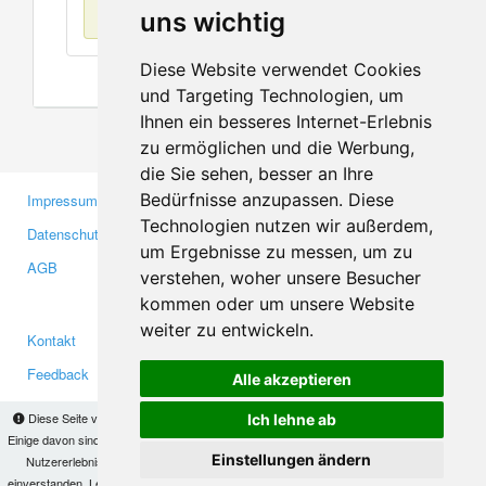
Keine Einträge
uns wichtig
Diese Website verwendet Cookies
und Targeting Technologien, um
Ihnen ein besseres Internet-Erlebnis
zu ermöglichen und die Werbung,
die Sie sehen, besser an Ihre
Bedürfnisse anzupassen. Diese
Impressum
Gewerbetreibende
Technologien nutzen wir außerdem,
Datenschutzerklärung
Investoren
um Ergebnisse zu messen, um zu
AGB
Presse
verstehen, woher unsere Besucher
Medien
kommen oder um unsere Website
weiter zu entwickeln.
Kontakt
Facebook
Feedback
Twitter
Alle akzeptieren
Fehler melden
YouTube
Diese Seite verwendet Cookies, um Informationen auf Ihrem Computer zu speichern.
Ich lehne ab
Google+
Einige davon sind notwendig, damit unsere Seite funktioniert, andere helfen uns dabei, das
Einstellungen ändern
Nutzererlebnis zu verbessern. Mit der Nutzung dieser Seite erklären Sie sich damit
einverstanden. Lesen Sie unsere
Datenschutzbestimmungen
, um mehr zur Deaktivierung