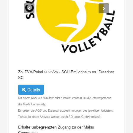
Zoi DVV-Pokal 2025/26 - SCU Emlichheim vs. Dresdner
SC
Details
Mit einem Klick auf "Kaufen" oder "Details" verlässt Du die Internetpräsenz
der Makis Community.
Es gelten die AGB und Datenschutzbestimmungen des jeweiligen Anbieters.
Tickets für diese Aktivität werden durch AD ticket GmbH verkauft.
Erhalte
unbegrenzten
Zugang zu der Makis
Community.