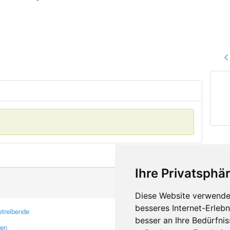
Ihre Privatsphär
Diese Website verwendet
besseres Internet-Erleb
treibende
Kontakt
besser an Ihre Bedürfni
ren
Feedback