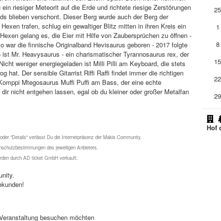
 ein riesiger Meteorit auf die Erde und richtete riesige Zerstörungen
2
ands blieben verschont. Dieser Berg wurde auch der Berg der
Hexen trafen, schlug ein gewaltiger Blitz mitten in ihren Kreis ein
1
n Hexen gelang es, die Eier mit Hilfe von Zaubersprüchen zu öffnen -
8
 war die finnische Originalband Hevisaurus geboren - 2017 folgte
ist Mr. Heavysaurus - ein charismatischer Tyrannosaurus rex, der
1
Nicht weniger energiegeladen ist Milli Pilli am Keyboard, die stets
hat. Der sensible Gitarrist Riffi Raffi findet immer die richtigen
2
 Komppi Mtegosaurus Muffi Puffi am Bass, der eine echte
r nicht entgehen lassen, egal ob du kleiner oder großer Metalfan
2
Hof 
 oder "Details" verlässt Du die Internetpräsenz der Makis Community.
schutzbestimmungen des jeweiligen Anbieters.
werden durch AD ticket GmbH verkauft.
nity.
ekunden!
se Veranstaltung besuchen möchten