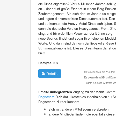
die Dinos eigentlich? Vor 65 Millionen Jahren schlug
an... doch fünf große Eier tief in einem Berg Finnl
Zauberer genannt. Als sich dort im Jahr 2009 einige 
und legten die versteckten Dinosauriereier frei. De
und so konnten die Heavy-Metal-Dinos schlüpfen. So
dann die deutsche Version Heavysaurus. Front-Dino 
singt und für ordentlich Power auf der Bühne sorgt. 
neue Sounds findet und sogar ihren eigenen Modeblog 
Worte. Und dann sind da noch der liebevolle Riese
Stimmungskanone ist. Dieses Dreamteam darfst du di
bist!
Heavysaurus
Mit einem Klick auf "Kaufen"
Details
Es gelten die AGB und Daten
Tickets für diese Aktivität 
Erhalte
unbegrenzten
Zugang zu der Makis Commu
Registriere
Dich dazu kostenlos innerhalb von 10 S
Registrierte Nutzer können:
sich mit anderen Mitgliedern verabreden
andere Mitglieder finden, die ebenfalls die