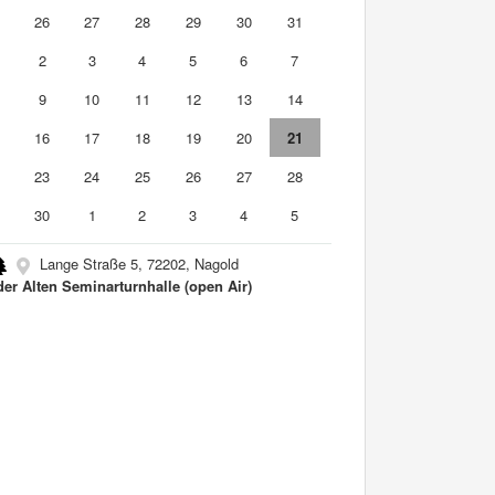
5
26
27
28
29
30
31
2
3
4
5
6
7
9
10
11
12
13
14
5
16
17
18
19
20
21
2
23
24
25
26
27
28
9
30
1
2
3
4
5
Lange Straße 5, 72202, Nagold
der Alten Seminarturnhalle (open Air)