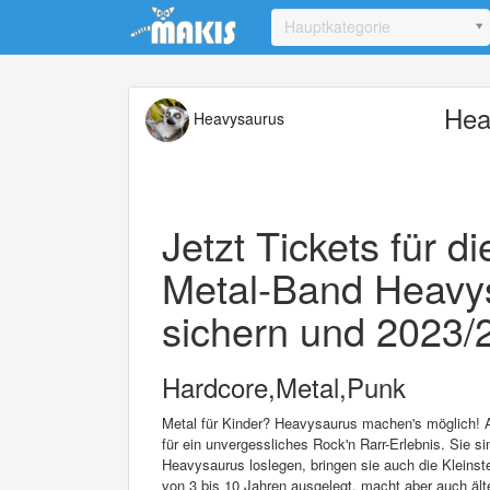
Update cookies preferences
Hauptkategorie
Hea
Heavysaurus
Jetzt Tickets für di
Metal-Band Heavys
sichern und 2023/2
Hardcore,Metal,Punk
Metal für Kinder? Heavysaurus machen's möglich! Al
für ein unvergessliches Rock'n Rarr-Erlebnis. Sie s
Heavysaurus loslegen, bringen sie auch die Kleins
von 3 bis 10 Jahren ausgelegt, macht aber auch äl