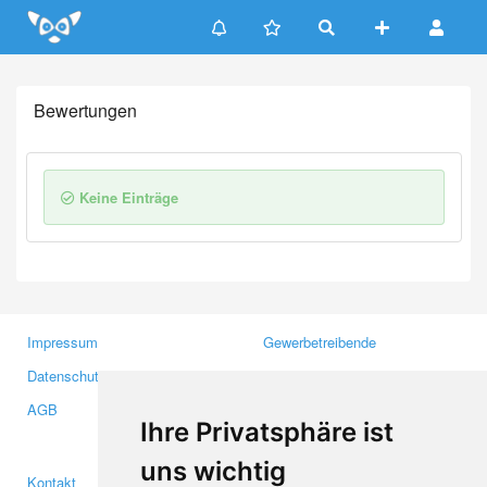
Update cookies preferences
Bewertungen
Keine Einträge
Impressum
Gewerbetreibende
Datenschutzerklärung
Investoren
AGB
Presse
Ihre Privatsphäre ist
Medien
uns wichtig
Kontakt
Facebook