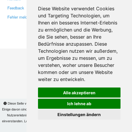
Feedback
Twitter
Diese Website verwendet Cookies
und Targeting Technologien, um
Fehler melden
YouTube
Ihnen ein besseres Internet-Erlebnis
Google+
zu ermöglichen und die Werbung,
die Sie sehen, besser an Ihre
Makis
© Copyright 2026
Bedürfnisse anzupassen. Diese
Technologien nutzen wir außerdem,
um Ergebnisse zu messen, um zu
verstehen, woher unsere Besucher
kommen oder um unsere Website
weiter zu entwickeln.
Alle akzeptieren
Diese Seite verwendet Cookies, um Informationen auf Ihrem Computer zu speichern.
Ich lehne ab
Einige davon sind notwendig, damit unsere Seite funktioniert, andere helfen uns dabei, das
Einstellungen ändern
Nutzererlebnis zu verbessern. Mit der Nutzung dieser Seite erklären Sie sich damit
einverstanden. Lesen Sie unsere
Datenschutzbestimmungen
, um mehr zur Deaktivierung
von Cookies zu erfahren.
OK