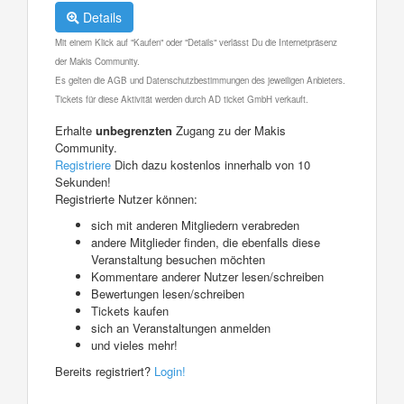
Details
Mit einem Klick auf "Kaufen" oder "Details" verlässt Du die Internetpräsenz
der Makis Community.
Es gelten die AGB und Datenschutzbestimmungen des jeweiligen Anbieters.
Tickets für diese Aktivität werden durch AD ticket GmbH verkauft.
Erhalte
unbegrenzten
Zugang zu der Makis
Community.
Registriere
Dich dazu kostenlos innerhalb von 10
Sekunden!
Registrierte Nutzer können:
sich mit anderen Mitgliedern verabreden
andere Mitglieder finden, die ebenfalls diese
Veranstaltung besuchen möchten
Kommentare anderer Nutzer lesen/schreiben
Bewertungen lesen/schreiben
Tickets kaufen
sich an Veranstaltungen anmelden
und vieles mehr!
Bereits registriert?
Login!