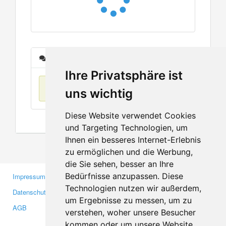
Nachrichten
Ihre Privatsphäre ist
Keine Einträge
uns wichtig
Diese Website verwendet Cookies
und Targeting Technologien, um
Ihnen ein besseres Internet-Erlebnis
zu ermöglichen und die Werbung,
die Sie sehen, besser an Ihre
Bedürfnisse anzupassen. Diese
Impressum
Gewerbetreibende
Technologien nutzen wir außerdem,
Datenschutzerklärung
Investoren
um Ergebnisse zu messen, um zu
AGB
Presse
verstehen, woher unsere Besucher
Medien
kommen oder um unsere Website