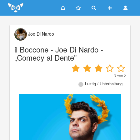
Update cookies preferences
Joe Di Nardo
il Boccone - Joe Di Nardo -
„Comedy al Dente"
3
von
5
Lustig / Unterhaltung